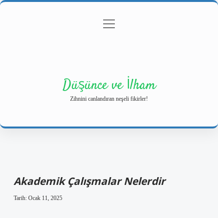
menüyü
Anasayfa
Gizlilik Politikası
Yasal Uyarı
aç
Hakkımızda
Düşünce ve İlham
Zihnini canlandıran neşeli fikirler!
Akademik Çalışmalar Nelerdir
Tarih: Ocak 11, 2025