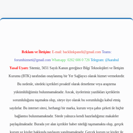
ttps://ilbetgir.net/
betexper yeni giriş
Reklam ve İletişim:
E-mail:
backlinkpaneli@gmail.com
Teams:
forumhizmeti@gmail.com
Whatsapp: 0262 606 0 726
Telegram: @karabul
Yasal Uyarı:
Sitemiz, 5651 Sayılı Kanun gereğince Bilgi Teknolojileri ve İletişim
Kurumu (BTK) tarafından onaylanmış bir Yer Sağlayıcı olarak hizmet vermektedir.
Bu nedenle, sitedeki içerikleri proaktif olarak denetleme veya araştırma
yükümlülüğümüz bulunmamaktadır. Ancak, üyelerimiz yazdıkları içeriklerin
sorumluluğunu taşımakta olup, siteye üye olarak bu sorumluluğu kabul etmiş
sayılırlar. Bu internet sitesi, herhangi bir marka, kurum veya şahıs şirketi ile hiçbir
bağlantısı bulunmamaktadır. Sitede yalnızca kendi hazırladığımız makaleler
paylaşılmaktadır. Burada yer alan içerikler haber niteliği taşımamakta olup, gerçek
kurum ve kişiler hakkında paylaşım yapılmamaktadır. Gerçek kurum ve kişiler ile