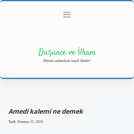
menüyü
Anasayfa
Gizlilik Politikası
Yasal Uyarı
aç
Hakkımızda
Düşünce ve İlham
Zihnini canlandıran neşeli fikirler!
Amedi kalemi ne demek
Tarih: Temmuz 21, 2024