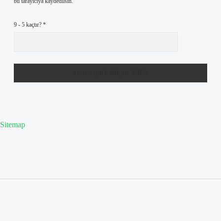
bu tarayıcıya kaydedilsin.
9 - 5 kaçtır?
*
Sitemap
Sidebar