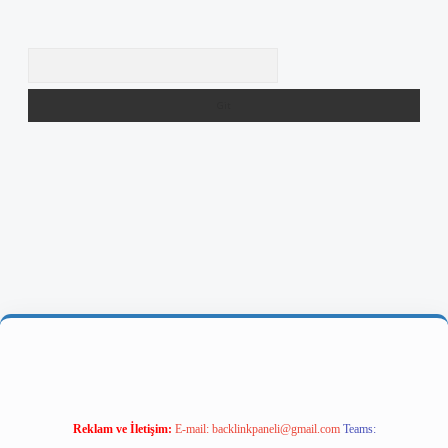
Arama
iriş
Reklam ve İletişim:
E-mail:
backlinkpaneli@gmail.com
Teams: