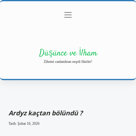
menüyü
Anasayfa
Gizlilik Politikası
Yasal Uyarı
aç
Hakkımızda
Düşünce ve İlham
Zihnini canlandıran neşeli fikirler!
Ardyz kaçtan bölündü ?
Tarih: Şubat 10, 2026