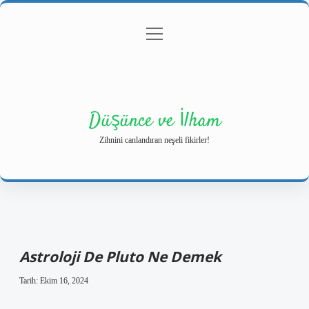
menüyü
Anasayfa
Gizlilik Politikası
Yasal Uyarı
aç
Hakkımızda
Düşünce ve İlham
Zihnini canlandıran neşeli fikirler!
Astroloji De Pluto Ne Demek
Tarih: Ekim 16, 2024