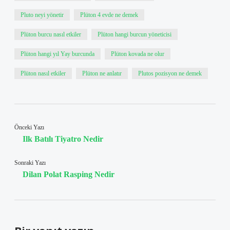
Pluto neyi yönetir
Plüton 4 evde ne demek
Plüton burcu nasıl etkiler
Plüton hangi burcun yöneticisi
Plüton hangi yıl Yay burcunda
Plüton kovada ne olur
Plüton nasıl etkiler
Plüton ne anlatır
Plutos pozisyon ne demek
Önceki Yazı
Ilk Batılı Tiyatro Nedir
Sonraki Yazı
Dilan Polat Rasping Nedir