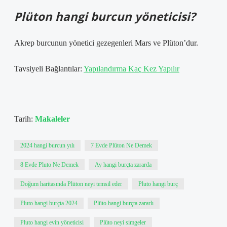
Plüton hangi burcun yöneticisi?
Akrep burcunun yönetici gezegenleri Mars ve Plüton’dur.
Tavsiyeli Bağlantılar:
Yapılandırma Kaç Kez Yapılır
Tarih:
Makaleler
2024 hangi burcun yılı
7 Evde Plüton Ne Demek
8 Evde Pluto Ne Demek
Ay hangi burçta zararda
Doğum haritasında Plüton neyi temsil eder
Pluto hangi burç
Pluto hangi burçta 2024
Plüto hangi burçta zararlı
Pluto hangi evin yöneticisi
Plüto neyi simgeler