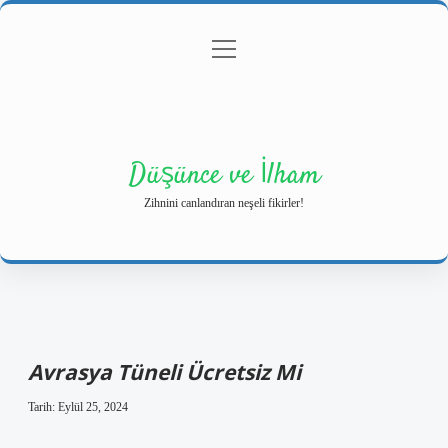
menüyü
Anasayfa
Gizlilik Politikası
Yasal Uyarı
aç
Hakkımızda
Düşünce ve İlham
Zihnini canlandıran neşeli fikirler!
Avrasya Tüneli Ücretsiz Mi
Tarih: Eylül 25, 2024