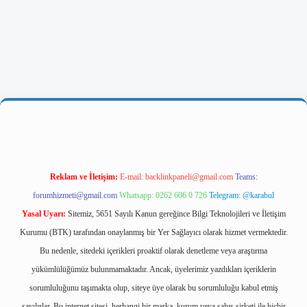
ilbetgir.net/
betexper yeni giriş
Reklam ve İletişim:
E-mail:
backlinkpaneli@gmail.com
Teams:
forumhizmeti@gmail.com
Whatsapp: 0262 606 0 726
Telegram: @karabul
Yasal Uyarı:
Sitemiz, 5651 Sayılı Kanun gereğince Bilgi Teknolojileri ve İletişim
Kurumu (BTK) tarafından onaylanmış bir Yer Sağlayıcı olarak hizmet vermektedir.
Bu nedenle, sitedeki içerikleri proaktif olarak denetleme veya araştırma
yükümlülüğümüz bulunmamaktadır. Ancak, üyelerimiz yazdıkları içeriklerin
sorumluluğunu taşımakta olup, siteye üye olarak bu sorumluluğu kabul etmiş
sayılırlar. Bu internet sitesi, herhangi bir marka, kurum veya şahıs şirketi ile hiçbir