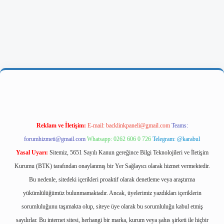
riş
Reklam ve İletişim:
E-mail:
backlinkpaneli@gmail.com
Teams:
forumhizmeti@gmail.com
Whatsapp: 0262 606 0 726
Telegram: @karabul
Yasal Uyarı:
Sitemiz, 5651 Sayılı Kanun gereğince Bilgi Teknolojileri ve İletişim
Kurumu (BTK) tarafından onaylanmış bir Yer Sağlayıcı olarak hizmet vermektedir.
Bu nedenle, sitedeki içerikleri proaktif olarak denetleme veya araştırma
yükümlülüğümüz bulunmamaktadır. Ancak, üyelerimiz yazdıkları içeriklerin
sorumluluğunu taşımakta olup, siteye üye olarak bu sorumluluğu kabul etmiş
sayılırlar. Bu internet sitesi, herhangi bir marka, kurum veya şahıs şirketi ile hiçbir