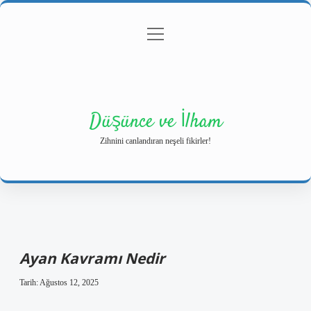
menüyü
Anasayfa
Gizlilik Politikası
Yasal Uyarı
aç
Hakkımızda
Düşünce ve İlham
Zihnini canlandıran neşeli fikirler!
Ayan Kavramı Nedir
Tarih: Ağustos 12, 2025