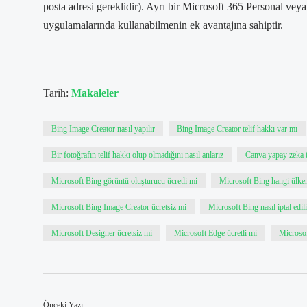
posta adresi gereklidir). Ayrı bir Microsoft 365 Personal veya
uygulamalarında kullanabilmenin ek avantajına sahiptir.
Tarih:
Makaleler
Bing Image Creator nasıl yapılır
Bing Image Creator telif hakkı var mı
Bir fotoğrafın telif hakkı olup olmadığını nasıl anlarız
Canva yapay zeka ü
Microsoft Bing görüntü oluşturucu ücretli mi
Microsoft Bing hangi ülke
Microsoft Bing Image Creator ücretsiz mi
Microsoft Bing nasıl iptal edili
Microsoft Designer ücretsiz mi
Microsoft Edge ücretli mi
Microsof
Önceki Yazı