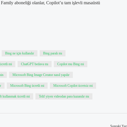
 Family aboneliği olanlar, Copilot’u tam işlevli masaüstü
Bing ne için kullanılır
Bing paralı mı
cretli mi
ChatGPT bedava mı
Copilot mu Bing mi
nin
Microsoft Bing Image Creator nasıl yapılır
r
Microsoft Bing ücretli mi
Microsoft Copilot ücretsiz mi
t kullanmak ücretli mi
Telif yiyen videodan para kazanılır mı
Sonraki Yaz