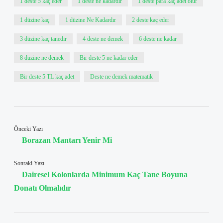
1 deste 5 kaç eder
1 deste ne kadardır
1 deste para kaç adet olur
1 düzine kaç
1 düzine Ne Kadardır
2 deste kaç eder
3 düzine kaç tanedir
4 deste ne demek
6 deste ne kadar
8 düzine ne demek
Bir deste 5 ne kadar eder
Bir deste 5 TL kaç adet
Deste ne demek matematik
Önceki Yazı
Borazan Mantarı Yenir Mi
Sonraki Yazı
Dairesel Kolonlarda Minimum Kaç Tane Boyuna
Donatı Olmalıdır