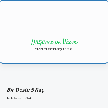
menüyü
Anasayfa
Gizlilik Politikası
Yasal Uyarı
aç
Hakkımızda
Düşünce ve İlham
Zihnini canlandıran neşeli fikirler!
Bir Deste 5 Kaç
Tarih: Kasım 7, 2024