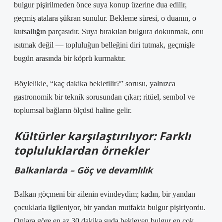
bulgur pişirilmeden önce suya konup üzerine dua edilir,
geçmiş atalara şükran sunulur. Bekleme süresi, o duanın, o
kutsallığın parçasıdır. Suya bırakılan bulgura dokunmak, onu
ısıtmak değil — topluluğun belleğini diri tutmak, geçmişle
bugün arasında bir köprü kurmaktır.
Böylelikle, “kaç dakika bekletilir?” sorusu, yalnızca
gastronomik bir teknik sorusundan çıkar; ritüel, sembol ve
toplumsal bağların ölçüsü haline gelir.
Kültürler karşılaştırılıyor: Farklı
topluluklardan örnekler
Balkanlarda – Göç ve devamlılık
Balkan göçmeni bir ailenin evindeydim; kadın, bir yandan
çocuklarla ilgileniyor, bir yandan mutfakta bulgur pişiriyordu.
Onlara göre en az 30 dakika suda bekleyen bulgur en çok