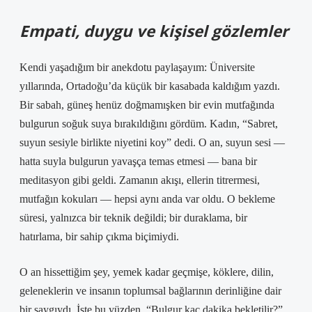
Empati, duygu ve kişisel gözlemler
Kendi yaşadığım bir anekdotu paylaşayım: Üniversite
yıllarında, Ortadoğu’da küçük bir kasabada kaldığım yazdı.
Bir sabah, güneş henüz doğmamışken bir evin mutfağında
bulgurun soğuk suya bırakıldığını gördüm. Kadın, “Sabret,
suyun sesiyle birlikte niyetini koy” dedi. O an, suyun sesi —
hatta suyla bulgurun yavaşça temas etmesi — bana bir
meditasyon gibi geldi. Zamanın akışı, ellerin titrermesi,
mutfağın kokuları — hepsi aynı anda var oldu. O bekleme
süresi, yalnızca bir teknik değildi; bir duraklama, bir
hatırlama, bir sahip çıkma biçimiydi.
O an hissettiğim şey, yemek kadar geçmişe, köklere, dilin,
geleneklerin ve insanın toplumsal bağlarının derinliğine dair
bir saygıydı. İşte bu yüzden, “Bulgur kaç dakika bekletilir?”