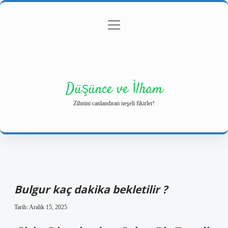
menüyü
Anasayfa
Gizlilik Politikası
Yasal Uyarı
aç
Hakkımızda
Düşünce ve İlham
Zihnini canlandıran neşeli fikirler!
Bulgur kaç dakika bekletilir ?
Tarih: Aralık 15, 2025