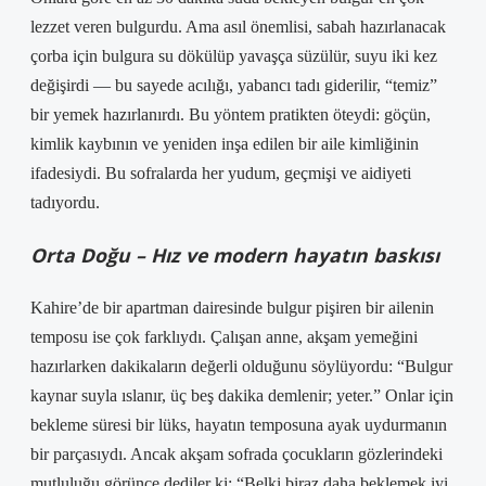
lezzet veren bulgurdu. Ama asıl önemlisi, sabah hazırlanacak
çorba için bulgura su dökülüp yavaşça süzülür, suyu iki kez
değişirdi — bu sayede acılığı, yabancı tadı giderilir, “temiz”
bir yemek hazırlanırdı. Bu yöntem pratikten öteydi: göçün,
kimlik kaybının ve yeniden inşa edilen bir aile kimliğinin
ifadesiydi. Bu sofralarda her yudum, geçmişi ve aidiyeti
tadıyordu.
Orta Doğu – Hız ve modern hayatın baskısı
Kahire’de bir apartman dairesinde bulgur pişiren bir ailenin
temposu ise çok farklıydı. Çalışan anne, akşam yemeğini
hazırlarken dakikaların değerli olduğunu söylüyordu: “Bulgur
kaynar suyla ıslanır, üç beş dakika demlenir; yeter.” Onlar için
bekleme süresi bir lüks, hayatın temposuna ayak uydurmanın
bir parçasıydı. Ancak akşam sofrada çocukların gözlerindeki
mutluluğu görünce dediler ki: “Belki biraz daha beklemek iyi