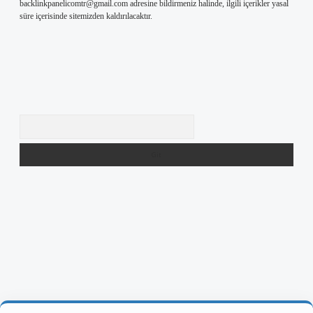
backlinkpanelicomtr@gmail.com
adresine bildirmeniz halinde, ilgili içerikler yasal
süre içerisinde sitemizden kaldırılacaktır.
Arama
ş