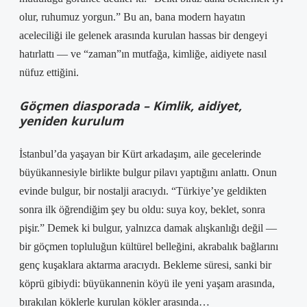
olur, ruhumuz yorgun.” Bu an, bana modern hayatın
aceleciliği ile gelenek arasında kurulan hassas bir dengeyi
hatırlattı — ve “zaman”ın mutfağa, kimliğe, aidiyete nasıl
nüfuz ettiğini.
Göçmen diasporada – Kimlik, aidiyet,
yeniden kurulum
İstanbul’da yaşayan bir Kürt arkadaşım, aile gecelerinde
büyükannesiyle birlikte bulgur pilavı yaptığını anlattı. Onun
evinde bulgur, bir nostalji aracıydı. “Türkiye’ye geldikten
sonra ilk öğrendiğim şey bu oldu: suya koy, beklet, sonra
pişir.” Demek ki bulgur, yalnızca damak alışkanlığı değil —
bir göçmen topluluğun kültürel belleğini, akrabalık bağlarını
genç kuşaklara aktarma aracıydı. Bekleme süresi, sanki bir
köprü gibiydi: büyükannenin köyü ile yeni yaşam arasında,
bırakılan köklerle kurulan kökler arasında…