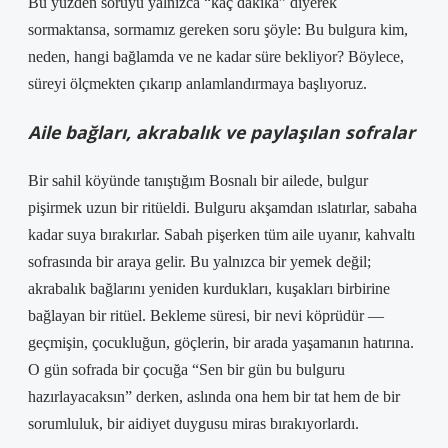
Bu yüzden soruyu yalnızca “kaç dakika” diyerek
sormaktansa, sormamız gereken soru şöyle: Bu bulgura kim,
neden, hangi bağlamda ve ne kadar süre bekliyor? Böylece,
süreyi ölçmekten çıkarıp anlamlandırmaya başlıyoruz.
Aile bağları, akrabalık ve paylaşılan sofralar
Bir sahil köyünde tanıştığım Bosnalı bir ailede, bulgur
pişirmek uzun bir ritüeldi. Bulguru akşamdan ıslatırlar, sabaha
kadar suya bırakırlar. Sabah pişerken tüm aile uyanır, kahvaltı
sofrasında bir araya gelir. Bu yalnızca bir yemek değil;
akrabalık bağlarını yeniden kurdukları, kuşakları birbirine
bağlayan bir ritüel. Bekleme süresi, bir nevi köprüdür —
geçmişin, çocukluğun, göçlerin, bir arada yaşamanın hatırına.
O gün sofrada bir çocuğa “Sen bir gün bu bulguru
hazırlayacaksın” derken, aslında ona hem bir tat hem de bir
sorumluluk, bir aidiyet duygusu miras bırakıyorlardı.