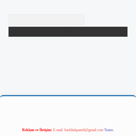
Arama
 giriş
Reklam ve İletişim:
E-mail:
backlinkpaneli@gmail.com
Teams: