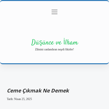
menüyü
Anasayfa
Gizlilik Politikası
Yasal Uyarı
aç
Hakkımızda
Düşünce ve İlham
Zihnini canlandıran neşeli fikirler!
Ceme Çıkmak Ne Demek
Tarih: Nisan 25, 2025