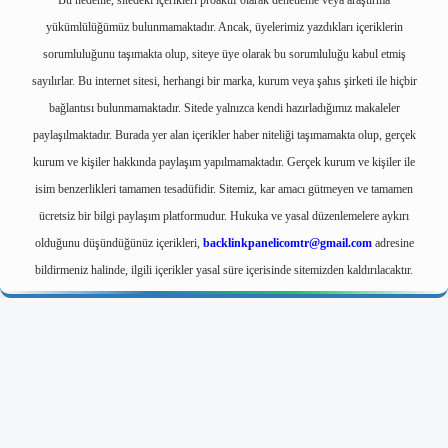
Bu nedenle, sitedeki içerikleri proaktif olarak denetleme veya araştırma
yükümlülüğümüz bulunmamaktadır. Ancak, üyelerimiz yazdıkları içeriklerin
sorumluluğunu taşımakta olup, siteye üye olarak bu sorumluluğu kabul etmiş
sayılırlar. Bu internet sitesi, herhangi bir marka, kurum veya şahıs şirketi ile hiçbir
bağlantısı bulunmamaktadır. Sitede yalnızca kendi hazırladığımız makaleler
paylaşılmaktadır. Burada yer alan içerikler haber niteliği taşımamakta olup, gerçek
kurum ve kişiler hakkında paylaşım yapılmamaktadır. Gerçek kurum ve kişiler ile
isim benzerlikleri tamamen tesadüfidir. Sitemiz, kar amacı gütmeyen ve tamamen
ücretsiz bir bilgi paylaşım platformudur. Hukuka ve yasal düzenlemelere aykırı
olduğunu düşündüğünüz içerikleri,
backlinkpanelicomtr@gmail.com
adresine
bildirmeniz halinde, ilgili içerikler yasal süre içerisinde sitemizden kaldırılacaktır.