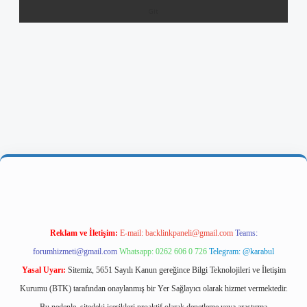
s://ilbetgir.net/
betexper yeni giriş
Reklam ve İletişim:
E-mail:
backlinkpaneli@gmail.com
Teams:
forumhizmeti@gmail.com
Whatsapp: 0262 606 0 726
Telegram: @karabul
Yasal Uyarı:
Sitemiz, 5651 Sayılı Kanun gereğince Bilgi Teknolojileri ve İletişim
Kurumu (BTK) tarafından onaylanmış bir Yer Sağlayıcı olarak hizmet vermektedir.