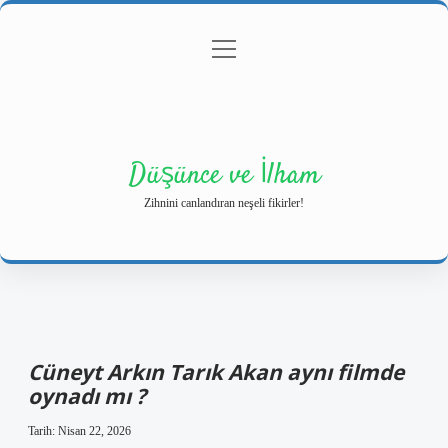
menüyü
Anasayfa
Gizlilik Politikası
Yasal Uyarı
aç
Hakkımızda
Düşünce ve İlham
Zihnini canlandıran neşeli fikirler!
Cüneyt Arkın Tarık Akan aynı filmde
oynadı mı ?
Tarih: Nisan 22, 2026