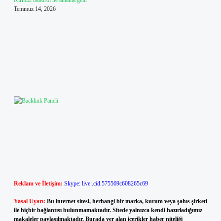
Kırmızı bandrol ne anlama gelir ?
Temmuz 14, 2026
Reklam ve İletişim:
Skype: live:.cid.575569c608265c69
Yasal Uyarı:
Bu internet sitesi, herhangi bir marka, kurum veya şahıs şirketi
ile hiçbir bağlantısı bulunmamaktadır. Sitede yalnızca kendi hazırladığımız
makaleler paylaşılmaktadır. Burada yer alan içerikler haber niteliği