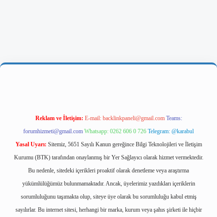
tps://ilbetgir.net/
betexper yeni giriş
Reklam ve İletişim:
E-mail:
backlinkpaneli@gmail.com
Teams:
forumhizmeti@gmail.com
Whatsapp: 0262 606 0 726
Telegram: @karabul
Yasal Uyarı:
Sitemiz, 5651 Sayılı Kanun gereğince Bilgi Teknolojileri ve İletişim
Kurumu (BTK) tarafından onaylanmış bir Yer Sağlayıcı olarak hizmet vermektedir.
Bu nedenle, sitedeki içerikleri proaktif olarak denetleme veya araştırma
yükümlülüğümüz bulunmamaktadır. Ancak, üyelerimiz yazdıkları içeriklerin
sorumluluğunu taşımakta olup, siteye üye olarak bu sorumluluğu kabul etmiş
sayılırlar. Bu internet sitesi, herhangi bir marka, kurum veya şahıs şirketi ile hiçbir