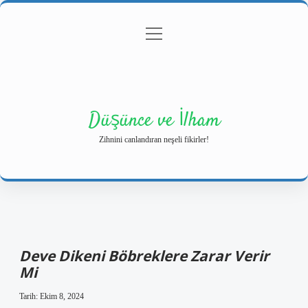
menüyü
Anasayfa
Gizlilik Politikası
Yasal Uyarı
aç
Hakkımızda
Düşünce ve İlham
Zihnini canlandıran neşeli fikirler!
Deve Dikeni Böbreklere Zarar Verir
Mi
Tarih: Ekim 8, 2024