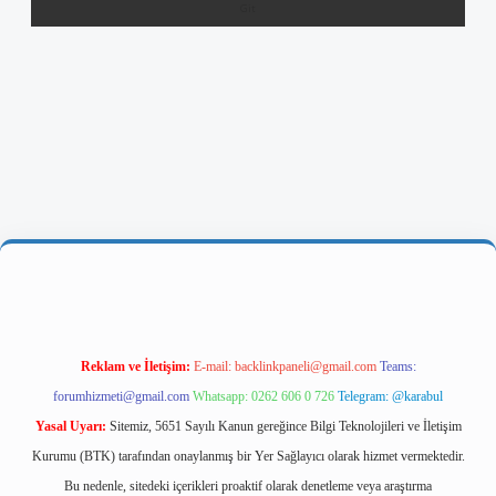
iş
Reklam ve İletişim:
E-mail:
backlinkpaneli@gmail.com
Teams:
forumhizmeti@gmail.com
Whatsapp: 0262 606 0 726
Telegram: @karabul
Yasal Uyarı:
Sitemiz, 5651 Sayılı Kanun gereğince Bilgi Teknolojileri ve İletişim
Kurumu (BTK) tarafından onaylanmış bir Yer Sağlayıcı olarak hizmet vermektedir.
Bu nedenle, sitedeki içerikleri proaktif olarak denetleme veya araştırma