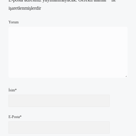
işaretlenmişlerdir
Yorum
İsim*
E-Posta*