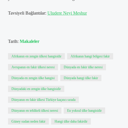
Tavsiyeli Bağlantılar:
Uludere Neyi Meşhur
Tarih:
Makaleler
Afrikanın en zengin ülkesi hangisidir
Afrikanın hangi bölgesi fakir
Avrupanın en fakir ülkesi neresi
Dünyada en fakir ülke neresi
Dünyada en zengin ülke hangisi
Dünyada hangi ülke fakir
Dünyadaki en zengin ülke hangisidir
Dünyanın en fakir ülkesi Türkiye kaçıncı sırada
Dünyanın en tehlikeli ülkesi neresi
En yoksul ülke hangisidir
Güney sudan neden fakir
Hangi ülke daha fakirdir