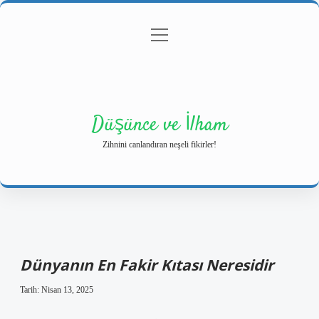
menüyü
Anasayfa
Gizlilik Politikası
Yasal Uyarı
aç
Hakkımızda
Düşünce ve İlham
Zihnini canlandıran neşeli fikirler!
Dünyanın En Fakir Kıtası Neresidir
Tarih: Nisan 13, 2025