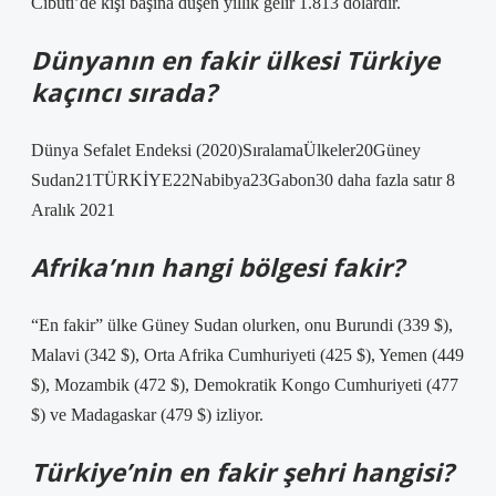
Cibuti’de kişi başına düşen yıllık gelir 1.813 dolardır.
Dünyanın en fakir ülkesi Türkiye
kaçıncı sırada?
Dünya Sefalet Endeksi (2020)SıralamaÜlkeler20Güney
Sudan21TÜRKİYE22Nabibya23Gabon30 daha fazla satır 8
Aralık 2021
Afrika’nın hangi bölgesi fakir?
“En fakir” ülke Güney Sudan olurken, onu Burundi (339 $),
Malavi (342 $), Orta Afrika Cumhuriyeti (425 $), Yemen (449
$), Mozambik (472 $), Demokratik Kongo Cumhuriyeti (477
$) ve Madagaskar (479 $) izliyor.
Türkiye’nin en fakir şehri hangisi?