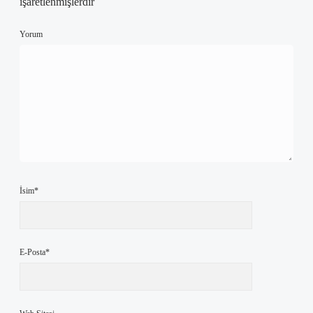
işaretlenmişlerdir
Yorum
İsim*
E-Posta*