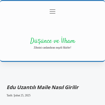
menüyü
Anasayfa
Gizlilik Politikası
Yasal Uyarı
aç
Hakkımızda
Düşünce ve İlham
Zihnini canlandıran neşeli fikirler!
Edu Uzantılı Maile Nasıl Girilir
Tarih: Şubat 25, 2025