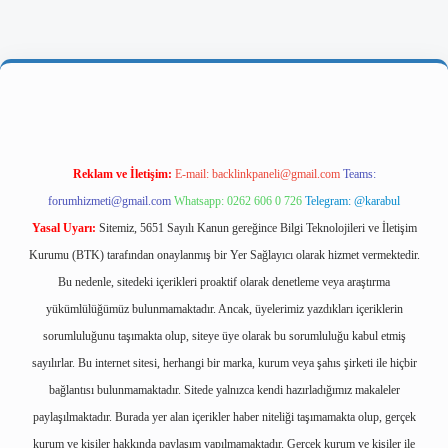
tps://ilbetgir.net/
betexper yeni giriş
Reklam ve İletişim:
E-mail:
backlinkpaneli@gmail.com
Teams:
forumhizmeti@gmail.com
Whatsapp: 0262 606 0 726
Telegram: @karabul
Yasal Uyarı:
Sitemiz, 5651 Sayılı Kanun gereğince Bilgi Teknolojileri ve İletişim
Kurumu (BTK) tarafından onaylanmış bir Yer Sağlayıcı olarak hizmet vermektedir.
Bu nedenle, sitedeki içerikleri proaktif olarak denetleme veya araştırma
yükümlülüğümüz bulunmamaktadır. Ancak, üyelerimiz yazdıkları içeriklerin
sorumluluğunu taşımakta olup, siteye üye olarak bu sorumluluğu kabul etmiş
sayılırlar. Bu internet sitesi, herhangi bir marka, kurum veya şahıs şirketi ile hiçbir
bağlantısı bulunmamaktadır. Sitede yalnızca kendi hazırladığımız makaleler
paylaşılmaktadır. Burada yer alan içerikler haber niteliği taşımamakta olup, gerçek
kurum ve kişiler hakkında paylaşım yapılmamaktadır. Gerçek kurum ve kişiler ile