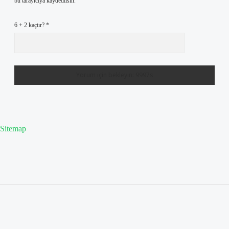
bu tarayıcıya kaydedilsin.
6 + 2 kaçtır?
*
Sitemap
Sidebar