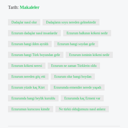
Tarih:
Makaleler
Dadaşlar nasıl olur
Dadaşların soyu nereden gelmektedir
Erzurum dadaşlar nasıl insanlardır
Erzurum halkının kökeni nedir
Erzurum hangi ilden ayrıldı
Erzurum hangi soydan gelir
Erzurum hangi Türk boyundan gelir
Erzurum isminin kökeni nedir
Erzurum kökeni neresi
Erzurum ne zaman Türklerin oldu
Erzurum nereden göç etti
Erzurum olur hangi boydan
Erzurum yüzde kaç Kürt
Erzurumda ermeniler nerede yaşadı
Erzurumda hangi beylik kuruldu
Erzurumda kaç Ermeni var
Erzurumun kurucusu kimdir
Ne türkü olduğumuzu nasıl anlarız