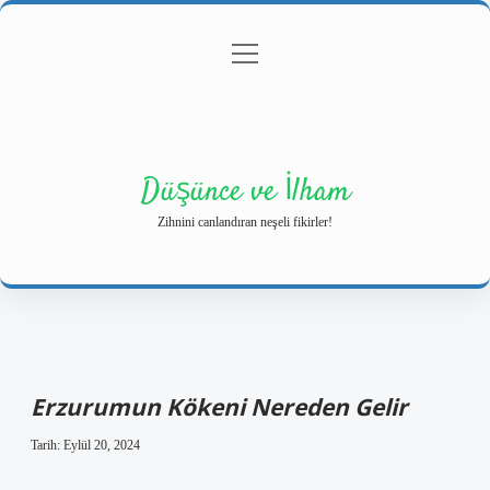
menüyü
Anasayfa
Gizlilik Politikası
Yasal Uyarı
aç
Hakkımızda
Düşünce ve İlham
Zihnini canlandıran neşeli fikirler!
Erzurumun Kökeni Nereden Gelir
Tarih: Eylül 20, 2024