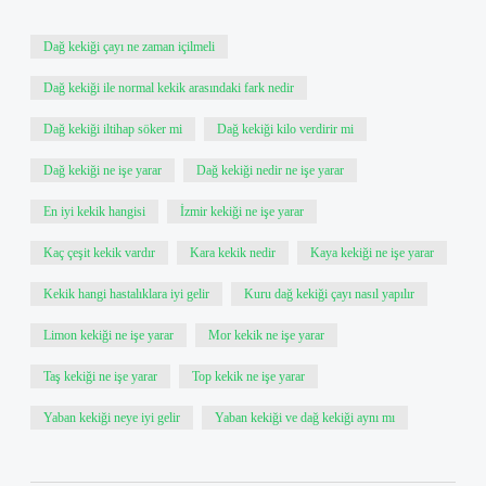
Dağ kekiği çayı ne zaman içilmeli
Dağ kekiği ile normal kekik arasındaki fark nedir
Dağ kekiği iltihap söker mi
Dağ kekiği kilo verdirir mi
Dağ kekiği ne işe yarar
Dağ kekiği nedir ne işe yarar
En iyi kekik hangisi
İzmir kekiği ne işe yarar
Kaç çeşit kekik vardır
Kara kekik nedir
Kaya kekiği ne işe yarar
Kekik hangi hastalıklara iyi gelir
Kuru dağ kekiği çayı nasıl yapılır
Limon kekiği ne işe yarar
Mor kekik ne işe yarar
Taş kekiği ne işe yarar
Top kekik ne işe yarar
Yaban kekiği neye iyi gelir
Yaban kekiği ve dağ kekiği aynı mı