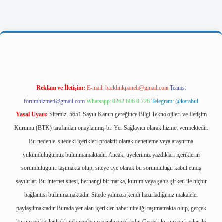
riş
Reklam ve İletişim:
E-mail:
backlinkpaneli@gmail.com
Teams:
forumhizmeti@gmail.com
Whatsapp: 0262 606 0 726
Telegram: @karabul
Yasal Uyarı:
Sitemiz, 5651 Sayılı Kanun gereğince Bilgi Teknolojileri ve İletişim
Kurumu (BTK) tarafından onaylanmış bir Yer Sağlayıcı olarak hizmet vermektedir.
Bu nedenle, sitedeki içerikleri proaktif olarak denetleme veya araştırma
yükümlülüğümüz bulunmamaktadır. Ancak, üyelerimiz yazdıkları içeriklerin
sorumluluğunu taşımakta olup, siteye üye olarak bu sorumluluğu kabul etmiş
sayılırlar. Bu internet sitesi, herhangi bir marka, kurum veya şahıs şirketi ile hiçbir
bağlantısı bulunmamaktadır. Sitede yalnızca kendi hazırladığımız makaleler
paylaşılmaktadır. Burada yer alan içerikler haber niteliği taşımamakta olup, gerçek
kurum ve kişiler hakkında paylaşım yapılmamaktadır. Gerçek kurum ve kişiler ile