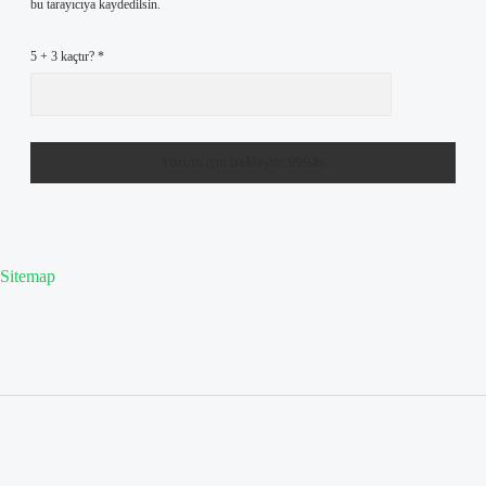
bu tarayıcıya kaydedilsin.
5 + 3 kaçtır?
*
Sitemap
Sidebar