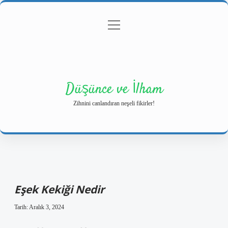
menüyü
Anasayfa
Gizlilik Politikası
Yasal Uyarı
aç
Hakkımızda
Düşünce ve İlham
Zihnini canlandıran neşeli fikirler!
Eşek Kekiği Nedir
Tarih: Aralık 3, 2024