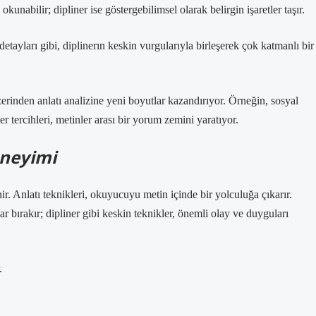
nabilir; dipliner ise göstergebilimsel olarak belirgin işaretler taşır.
etayları gibi, diplinerın keskin vurgularıyla birleşerek çok katmanlı bir
zerinden anlatı analizine yeni boyutlar kazandırıyor. Örneğin, sosyal
er tercihleri, metinler arası bir yorum zemini yaratıyor.
eneyimi
ir.
Anlatı teknikleri
, okuyucuyu metin içinde bir yolculuğa çıkarır.
r bırakır; dipliner gibi keskin teknikler, önemli olay ve duyguları
.