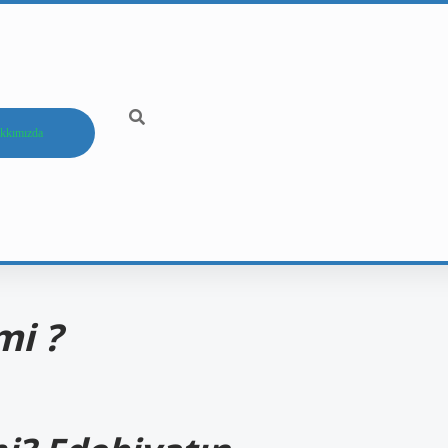
kkımızda
mi ?