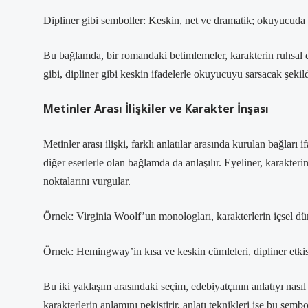
Dipliner gibi semboller: Keskin, net ve dramatik; okuyucuda gü
Bu bağlamda, bir romandaki betimlemeler, karakterin ruhsal d
gibi, dipliner gibi keskin ifadelerle okuyucuyu sarsacak şekil
Metinler Arası İlişkiler ve Karakter İnşası
Metinler arası ilişki, farklı anlatılar arasında kurulan bağları 
diğer eserlerle olan bağlamda da anlaşılır. Eyeliner, karakteri
noktalarını vurgular.
Örnek: Virginia Woolf’un monologları, karakterlerin içsel düny
Örnek: Hemingway’in kısa ve keskin cümleleri, dipliner etkisi
Bu iki yaklaşım arasındaki seçim, edebiyatçının anlatıyı nasıl
karakterlerin anlamını pekiştirir,
anlatı teknikleri
ise bu sembol