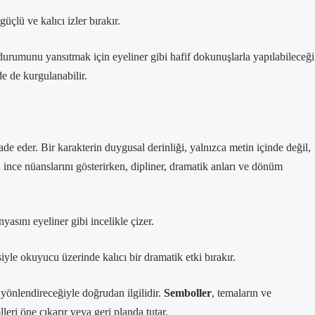
çlü ve kalıcı izler bırakır.
urumunu yansıtmak için eyeliner gibi hafif dokunuşlarla yapılabileceği
de de kurgulanabilir.
ifade eder. Bir karakterin duygusal derinliği, yalnızca metin içinde değil,
n ince nüanslarını gösterirken, dipliner, dramatik anları ve dönüm
asını eyeliner gibi incelikle çizer.
yle okuyucu üzerinde kalıcı bir dramatik etki bırakır.
 yönlendireceğiyle doğrudan ilgilidir.
Semboller
, temaların ve
leri öne çıkarır veya geri planda tutar.