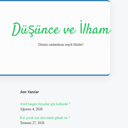
Düşünce ve İlham
Zihnini canlandıran neşeli fikirler!
Sidebar
https://ilbetgir.net/
betexper yeni giriş
Son Yazılar
Ariel hangisi beyazlar için kullanılır ?
Ağustos 4, 2026
Kız çocuk için dua etmek günah mı ?
Temmuz 27, 2026