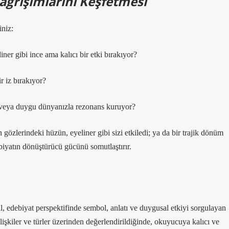
ağrışımlarını Keşfetmesi
iniz:
ner gibi ince ama kalıcı bir etki bırakıyor?
r iz bırakıyor?
 veya duygu dünyanızla rezonans kuruyor?
özlerindeki hüzün, eyeliner gibi sizi etkiledi; ya da bir trajik dönüm
debiyatın dönüştürücü gücünü somutlaştırır.
il, edebiyat perspektifinde sembol, anlatı ve duygusal etkiyi sorgulayan
 ilişkiler ve türler üzerinden değerlendirildiğinde, okuyucuya kalıcı ve