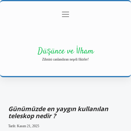
menüyü
Anasayfa
Gizlilik Politikası
Yasal Uyarı
aç
Hakkımızda
Düşünce ve İlham
Zihnini canlandıran neşeli fikirler!
Günümüzde en yaygın kullanılan
teleskop nedir ?
Tarih: Kasım 21, 2025