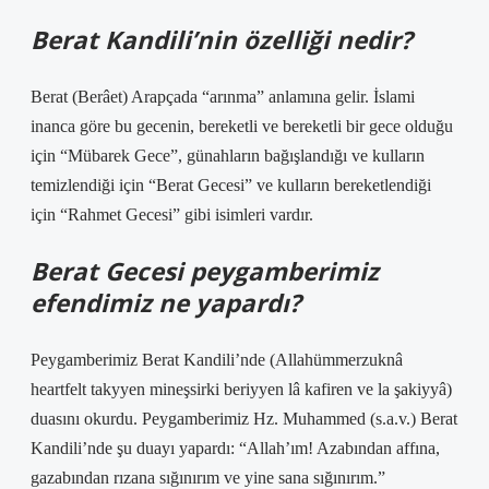
Berat Kandili’nin özelliği nedir?
Berat (Berâet) Arapçada “arınma” anlamına gelir. İslami
inanca göre bu gecenin, bereketli ve bereketli bir gece olduğu
için “Mübarek Gece”, günahların bağışlandığı ve kulların
temizlendiği için “Berat Gecesi” ve kulların bereketlendiği
için “Rahmet Gecesi” gibi isimleri vardır.
Berat Gecesi peygamberimiz
efendimiz ne yapardı?
Peygamberimiz Berat Kandili’nde (Allahümmerzuknâ
heartfelt takyyen mineşsirki beriyyen lâ kafiren ve la şakiyyâ)
duasını okurdu. Peygamberimiz Hz. Muhammed (s.a.v.) Berat
Kandili’nde şu duayı yapardı: “Allah’ım! Azabından affına,
gazabından rızana sığınırım ve yine sana sığınırım.”