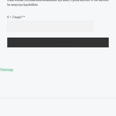
Daha sonraki yorumlarımda kullanılması için adım, e-posta adresim ve site adresim
bu tarayıcıya kaydedilsin.
6 + 2 kaçtır?
*
Sitemap
Sidebar