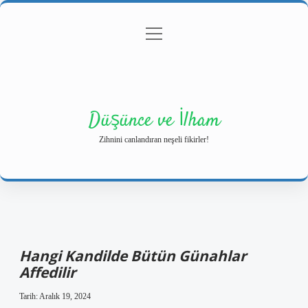
menüyü
Anasayfa
Gizlilik Politikası
Yasal Uyarı
aç
Hakkımızda
Düşünce ve İlham
Zihnini canlandıran neşeli fikirler!
Hangi Kandilde Bütün Günahlar
Affedilir
Tarih: Aralık 19, 2024