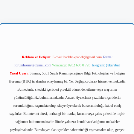
ps://ilbetgir.net/
betexper yeni giriş
Reklam ve İletişim:
E-mail:
backlinkpaneli@gmail.com
Teams:
forumhizmeti@gmail.com
Whatsapp: 0262 606 0 726
Telegram: @karabul
Yasal Uyarı:
Sitemiz, 5651 Sayılı Kanun gereğince Bilgi Teknolojileri ve İletişim
Kurumu (BTK) tarafından onaylanmış bir Yer Sağlayıcı olarak hizmet vermektedir.
Bu nedenle, sitedeki içerikleri proaktif olarak denetleme veya araştırma
yükümlülüğümüz bulunmamaktadır. Ancak, üyelerimiz yazdıkları içeriklerin
sorumluluğunu taşımakta olup, siteye üye olarak bu sorumluluğu kabul etmiş
sayılırlar. Bu internet sitesi, herhangi bir marka, kurum veya şahıs şirketi ile hiçbir
bağlantısı bulunmamaktadır. Sitede yalnızca kendi hazırladığımız makaleler
paylaşılmaktadır. Burada yer alan içerikler haber niteliği taşımamakta olup, gerçek