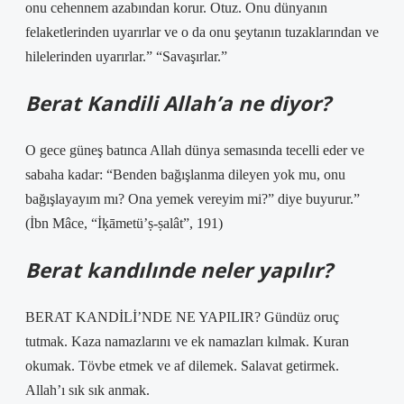
onu cehennem azabından korur. Otuz. Onu dünyanın
felaketlerinden uyarırlar ve o da onu şeytanın tuzaklarından ve
hilelerinden uyarırlar.” “Savaşırlar.”
Berat Kandili Allah’a ne diyor?
O gece güneş batınca Allah dünya semasında tecelli eder ve
sabaha kadar: “Benden bağışlanma dileyen yok mu, onu
bağışlayayım mı? Ona yemek vereyim mi?” diye buyurur.”
(İbn Mâce, “İḳāmetü’ṣ-ṣalât”, 191)
Berat kandılınde neler yapılır?
BERAT KANDİLİ’NDE NE YAPILIR? Gündüz oruç
tutmak. Kaza namazlarını ve ek namazları kılmak. Kuran
okumak. Tövbe etmek ve af dilemek. Salavat getirmek.
Allah’ı sık sık anmak.