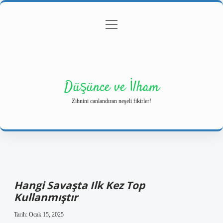
menüyü
Anasayfa
Gizlilik Politikası
Yasal Uyarı
aç
Hakkımızda
Düşünce ve İlham
Zihnini canlandıran neşeli fikirler!
Hangi Savaşta Ilk Kez Top
Kullanmıştır
Tarih: Ocak 15, 2025