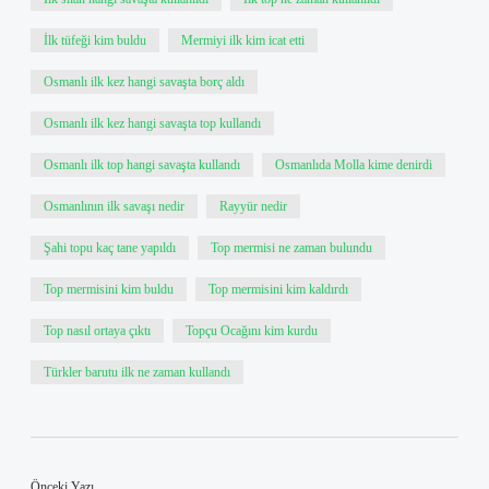
İlk tüfeği kim buldu
Mermiyi ilk kim icat etti
Osmanlı ilk kez hangi savaşta borç aldı
Osmanlı ilk kez hangi savaşta top kullandı
Osmanlı ilk top hangi savaşta kullandı
Osmanlıda Molla kime denirdi
Osmanlının ilk savaşı nedir
Rayyür nedir
Şahi topu kaç tane yapıldı
Top mermisi ne zaman bulundu
Top mermisini kim buldu
Top mermisini kim kaldırdı
Top nasıl ortaya çıktı
Topçu Ocağını kim kurdu
Türkler barutu ilk ne zaman kullandı
Önceki Yazı