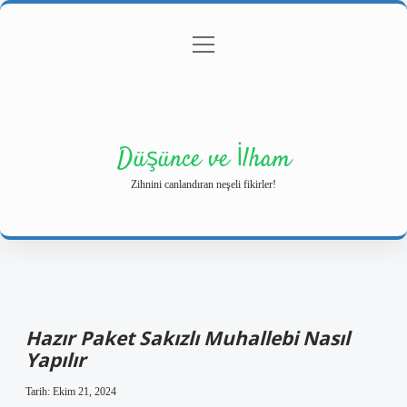
menüyü
Anasayfa
Gizlilik Politikası
Yasal Uyarı
aç
Hakkımızda
Düşünce ve İlham
Zihnini canlandıran neşeli fikirler!
Hazır Paket Sakızlı Muhallebi Nasıl
Yapılır
Tarih: Ekim 21, 2024