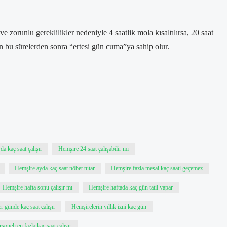
 zorunlu gereklilikler nedeniyle 4 saatlik mola kısaltılırsa, 20 saat
şan bu sürelerden sonra “ertesi gün cuma”ya sahip olur.
a kaç saat çalışır
Hemşire 24 saat çalışabilir mi
Hemşire ayda kaç saat nöbet tutar
Hemşire fazla mesai kaç saati geçemez
Hemşire hafta sonu çalışır mı
Hemşire haftada kaç gün tatil yapar
r günde kaç saat çalışır
Hemşirelerin yıllık izni kaç gün
soneli en fazla kaç saat çalışır