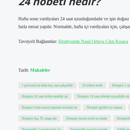
24 nöbeti nedir?
Hafta sonu vardiyaları 24 saat uzunluğundadır ve işin doğası ve
fazla mesai yapılır. Normalde, hafta içi vardiyaları için, çalı
Tavsiyeli Bağlantılar:
Hristiyanlık Nasıl Ortaya Çıktı Kısaca
Tarih:
Makaleler
1 personel en fazla kaç saat çalışabilir
24 nöbeti nedir
Hemşire 1 ayd
Hemşire 24 saat nöbet tutabilir mi
Hemşire 24 saat nöbette uyuyabilir mi
Hemşire fazla mesai yapmak zorunda mı
Hemşire günleri ne zaman
Hemşire kaç TL maaş alır
Hemşire mesai ücreti ne kadar
Hemşirele
Hemşirelik 3 senede biter mi
Hemşirelik nasıl bir meslek
Sağlık per