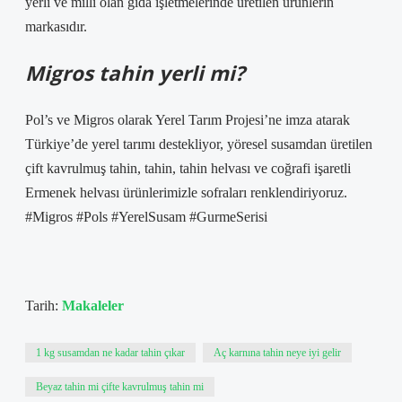
yerli ve milli olan gıda işletmelerinde üretilen ürünlerin
markasıdır.
Migros tahin yerli mi?
Pol’s ve Migros olarak Yerel Tarım Projesi’ne imza atarak
Türkiye’de yerel tarımı destekliyor, yöresel susamdan üretilen
çift kavrulmuş tahin, tahin, tahin helvası ve coğrafi işaretli
Ermenek helvası ürünlerimizle sofraları renklendiriyoruz.
#Migros #Pols #YerelSusam #GurmeSerisi
Tarih:
Makaleler
1 kg susamdan ne kadar tahin çıkar
Aç karnına tahin neye iyi gelir
Beyaz tahin mi çifte kavrulmuş tahin mi