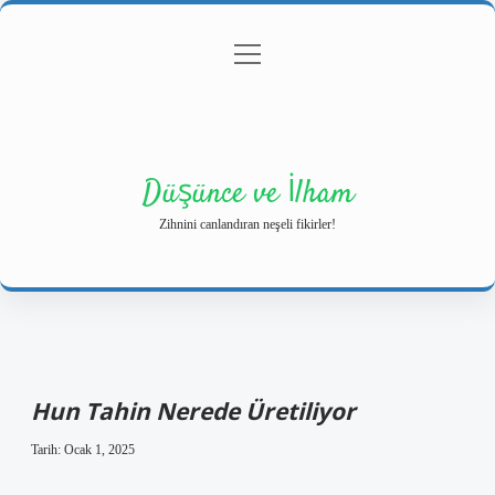
menüyü
Anasayfa
Gizlilik Politikası
Yasal Uyarı
aç
Hakkımızda
Düşünce ve İlham
Zihnini canlandıran neşeli fikirler!
Hun Tahin Nerede Üretiliyor
Tarih: Ocak 1, 2025