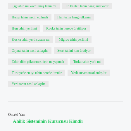
Çiğ tahin mi kavrulmuş tahin mi
En kaliteli tahin hangi markadır
Hangi tahin tercih edilmeli
Hun tahin hangi ülkenin
Hun tahin yerli mi
Koska tahin nerede üretiliyor
Koska tahin yerli susam mı
Migros tahin yerli mi
Orjinal tahin nasıl anlaşılır
Serel tahini kim üretiyor
Tahin dibe çökmemesi için ne yapmalı
Torku tahin yerli mi
Türkiyede en iyi tahin nerede üretilir
Yerli susam nasıl anlaşılır
Yerli tahin nasıl anlaşılır
Önceki Yazı
Ahilik Sisteminin Kurucusu Kimdir