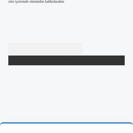
süre içerisinde sitemizden kaldırılacaktır.
Arama
riş