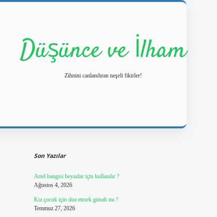
Düşünce ve İlham
Zihnini canlandıran neşeli fikirler!
Sidebar
https://ilbetgir.net/
betexper yeni giriş
Son Yazılar
Ariel hangisi beyazlar için kullanılır ?
Ağustos 4, 2026
Kız çocuk için dua etmek günah mı ?
Temmuz 27, 2026