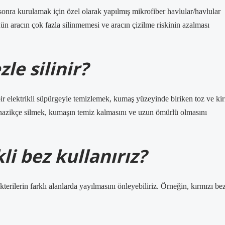
onra kurulamak için özel olarak yapılmış mikrofiber havlular/havlular
ün aracın çok fazla silinmemesi ve aracın çizilme riskinin azalması
le silinir?
bir elektrikli süpürgeyle temizlemek, kumaş yüzeyinde biriken toz ve kir
e nazikçe silmek, kumaşın temiz kalmasını ve uzun ömürlü olmasını
i bez kullanırız?
terilerin farklı alanlarda yayılmasını önleyebiliriz. Örneğin, kırmızı be