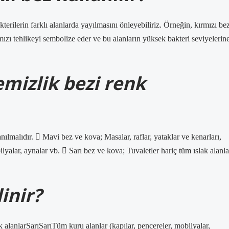
terilerin farklı alanlarda yayılmasını önleyebiliriz. Örneğin, kırmızı be
rmızı tehlikeyi sembolize eder ve bu alanların yüksek bakteri seviyelerin
emizlik bezi renk
nılmalıdır.  Mavi bez ve kova; Masalar, raflar, yataklar ve kenarları,
lyalar, aynalar vb.  Sarı bez ve kova; Tuvaletler hariç tüm ıslak alanla
inir?
alanlarSarıSarıTüm kuru alanlar (kapılar, pencereler, mobilyalar,