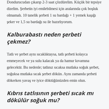
Dondurucudan çıkarıp 2-3 saat çözdürelim. Küçük bir tepsiye
dizelim. Şerbetin iyi emilebilmesi için aralarında çok boşluk
olmamalı. 10 tanelik şerbeti 1 su bardağı + 1 yemek kaşığı
şeker ve 1,5 su bardağı su ile hazırlıyorum.
Kalburabastı neden şerbeti
çekmez?
Tatlı ve şerbet aynı sıcaklıktaysa, tatlı şerbeti kolayca
emmeyecek ve ya sulu kalacak ya da hamur kıvamına
gelecektir. Bu nedenle; tatlınız sıcaksa mutlaka soğuk şerbet,
soğuksa mutlaka sıcak şerbet dökün. Aynı zamanda şerbeti
dökerken yavaş ve iyice döktüğünüzden emin olun.
Kıbrıs tatlısının şerbeti sıcak mı
dökülür soğuk mu?