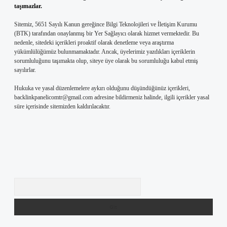
taşımazlar.
Sitemiz, 5651 Sayılı Kanun gereğince Bilgi Teknolojileri ve İletişim Kurumu
(BTK) tarafından onaylanmış bir Yer Sağlayıcı olarak hizmet vermektedir. Bu
nedenle, sitedeki içerikleri proaktif olarak denetleme veya araştırma
yükümlülüğümüz bulunmamaktadır. Ancak, üyelerimiz yazdıkları içeriklerin
sorumluluğunu taşımakta olup, siteye üye olarak bu sorumluluğu kabul etmiş
sayılırlar.
Hukuka ve yasal düzenlemelere aykırı olduğunu düşündüğünüz içerikleri,
backlinkpanelicomtr@gmail.com
adresine bildirmeniz halinde, ilgili içerikler yasal
süre içerisinde sitemizden kaldırılacaktır.
Arama