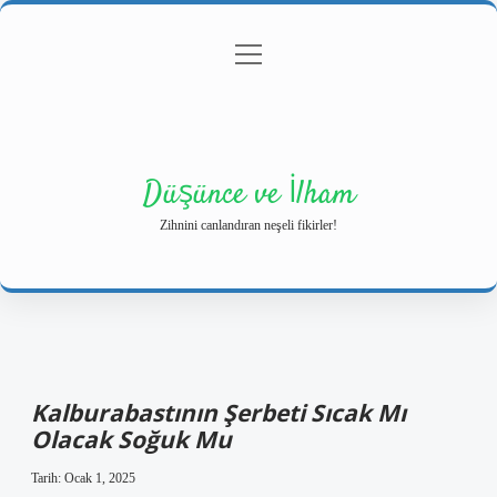
menüyü
Anasayfa
Gizlilik Politikası
Yasal Uyarı
aç
Hakkımızda
Düşünce ve İlham
Zihnini canlandıran neşeli fikirler!
Kalburabastının Şerbeti Sıcak Mı
Olacak Soğuk Mu
Tarih: Ocak 1, 2025