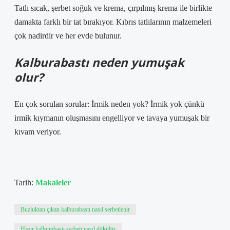
Tatlı sıcak, şerbet soğuk ve krema, çırpılmış krema ile birlikte
damakta farklı bir tat bırakıyor. Kıbrıs tatlılarının malzemeleri
çok nadirdir ve her evde bulunur.
Kalburabastı neden yumuşak
olur?
En çok sorulan sorular: İrmik neden yok? İrmik yok çünkü
irmik kıymanın oluşmasını engelliyor ve tavaya yumuşak bir
kıvam veriyor.
Tarih:
Makaleler
Buzluktan çıkan kalburabastı nasıl serbetlenir
Hazır kalburabastı şerbeti nasıl dökülür