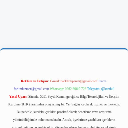
riş
Reklam ve İletişim:
E-mail:
backlinkpaneli@gmail.com
Teams:
forumhizmeti@gmail.com
Whatsapp: 0262 606 0 726
Telegram: @karabul
Yasal Uyarı:
Sitemiz, 5651 Sayılı Kanun gereğince Bilgi Teknolojileri ve İletişim
Kurumu (BTK) tarafından onaylanmış bir Yer Sağlayıcı olarak hizmet vermektedir.
Bu nedenle, sitedeki içerikleri proaktif olarak denetleme veya araştırma
yükümlülüğümüz bulunmamaktadır. Ancak, üyelerimiz yazdıkları içeriklerin
sorumluluğunu taşımakta olup, siteye üye olarak bu sorumluluğu kabul etmiş