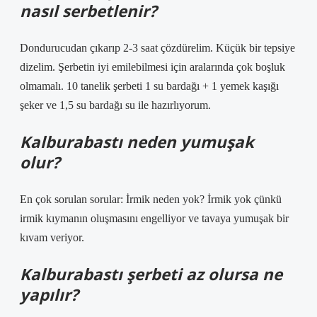
nasıl serbetlenir?
Dondurucudan çıkarıp 2-3 saat çözdürelim. Küçük bir tepsiye
dizelim. Şerbetin iyi emilebilmesi için aralarında çok boşluk
olmamalı. 10 tanelik şerbeti 1 su bardağı + 1 yemek kaşığı
şeker ve 1,5 su bardağı su ile hazırlıyorum.
Kalburabastı neden yumuşak
olur?
En çok sorulan sorular: İrmik neden yok? İrmik yok çünkü
irmik kıymanın oluşmasını engelliyor ve tavaya yumuşak bir
kıvam veriyor.
Kalburabastı şerbeti az olursa ne
yapılır?