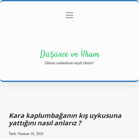
menüyü
Anasayfa
Gizlilik Politikası
Yasal Uyarı
aç
Hakkımızda
Düşünce ve İlham
Zihnini canlandıran neşeli fikirler!
Kara kaplumbağanın kış uykusuna
yattığını nasıl anlarız ?
Tarih: Haziran 16, 2026