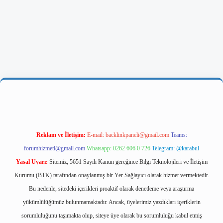
s://ilbetgir.net/
betexper yeni giriş
Reklam ve İletişim:
E-mail:
backlinkpaneli@gmail.com
Teams:
forumhizmeti@gmail.com
Whatsapp: 0262 606 0 726
Telegram: @karabul
Yasal Uyarı:
Sitemiz, 5651 Sayılı Kanun gereğince Bilgi Teknolojileri ve İletişim
Kurumu (BTK) tarafından onaylanmış bir Yer Sağlayıcı olarak hizmet vermektedir.
Bu nedenle, sitedeki içerikleri proaktif olarak denetleme veya araştırma
yükümlülüğümüz bulunmamaktadır. Ancak, üyelerimiz yazdıkları içeriklerin
sorumluluğunu taşımakta olup, siteye üye olarak bu sorumluluğu kabul etmiş