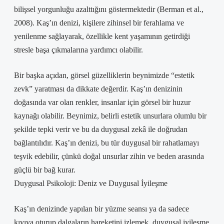
bilişsel yorgunluğu azalttığını göstermektedir (Berman et al.,
2008). Kaş’ın denizi, kişilere zihinsel bir ferahlama ve
yenilenme sağlayarak, özellikle kent yaşamının getirdiği
stresle başa çıkmalarına yardımcı olabilir.
Bir başka açıdan, görsel güzelliklerin beynimizde “estetik
zevk” yaratması da dikkate değerdir. Kaş’ın denizinin
doğasında var olan renkler, insanlar için görsel bir huzur
kaynağı olabilir. Beynimiz, belirli estetik unsurlara olumlu bir
şekilde tepki verir ve bu da duygusal zekâ ile doğrudan
bağlantılıdır. Kaş’ın denizi, bu tür duygusal bir rahatlamayı
teşvik edebilir, çünkü doğal unsurlar zihin ve beden arasında
güçlü bir bağ kurar.
Duygusal Psikoloji: Deniz ve Duygusal İyileşme
Kaş’ın denizinde yapılan bir yüzme seansı ya da sadece
kıyıya oturup dalgaların hareketini izlemek, duygusal iyileşme