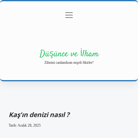
menüyü
Anasayfa
Gizlilik Politikası
Yasal Uyarı
aç
Hakkımızda
Düşünce ve İlham
Zihnini canlandıran neşeli fikirler!
Kaş’ın denizi nasıl ?
Tarih: Aralık 28, 2025