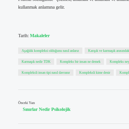
kullanmak anlamına gelir.
Tarih:
Makaleler
Aşağılık kompleksi olduğunu nasıl anlarız
Karışık ve karmaşık arasındak
Karmaşık nedir TDK
Kompleks bir insan ne demek
Kompleks ney
Kompleksli insan tipi nasıl davranır
Kompleksli kime denir
Komple
Önceki Yazı
Sınırlar Nedir Psikolojik