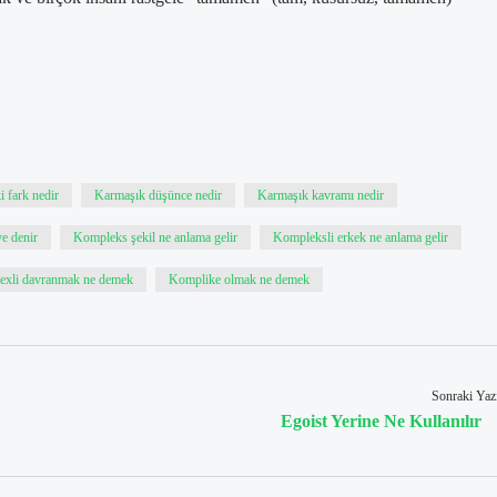
i fark nedir
Karmaşık düşünce nedir
Karmaşık kavramı nedir
e denir
Kompleks şekil ne anlama gelir
Kompleksli erkek ne anlama gelir
xli davranmak ne demek
Komplike olmak ne demek
Sonraki Yaz
Egoist Yerine Ne Kullanılır