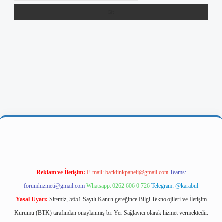
riş
Reklam ve İletişim:
E-mail:
backlinkpaneli@gmail.com
Teams:
forumhizmeti@gmail.com
Whatsapp: 0262 606 0 726
Telegram: @karabul
Yasal Uyarı:
Sitemiz, 5651 Sayılı Kanun gereğince Bilgi Teknolojileri ve İletişim
Kurumu (BTK) tarafından onaylanmış bir Yer Sağlayıcı olarak hizmet vermektedir.