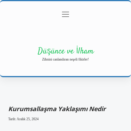
menüyü
Anasayfa
Gizlilik Politikası
Yasal Uyarı
aç
Hakkımızda
Düşünce ve İlham
Zihnini canlandıran neşeli fikirler!
Kurumsallaşma Yaklaşımı Nedir
Tarih: Aralık 25, 2024