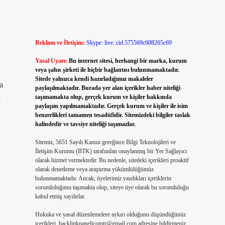
Reklam ve İletişim:
Skype: live:.cid.575569c608265c69
Yasal Uyarı:
Bu internet sitesi, herhangi bir marka, kurum
veya şahıs şirketi ile hiçbir bağlantısı bulunmamaktadır.
Sitede yalnızca kendi hazırladığımız makaleler
a
paylaşılmaktadır. Burada yer alan içerikler haber niteliği
taşımamakta olup, gerçek kurum ve kişiler hakkında
k
paylaşım yapılmamaktadır. Gerçek kurum ve kişiler ile isim
benzerlikleri tamamen tesadüfidir. Sitemizdeki bilgiler taslak
halindedir ve tavsiye niteliği taşımazlar.
Sitemiz, 5651 Sayılı Kanun gereğince Bilgi Teknolojileri ve
İletişim Kurumu (BTK) tarafından onaylanmış bir Yer Sağlayıcı
olarak hizmet vermektedir. Bu nedenle, sitedeki içerikleri proaktif
olarak denetleme veya araştırma yükümlülüğümüz
bulunmamaktadır. Ancak, üyelerimiz yazdıkları içeriklerin
sorumluluğunu taşımakta olup, siteye üye olarak bu sorumluluğu
kabul etmiş sayılırlar.
Hukuka ve yasal düzenlemelere aykırı olduğunu düşündüğünüz
içerikleri,
backlinkpanelicomtr@gmail.com
adresine bildirmeniz