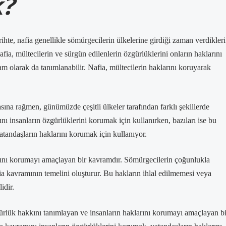
k?
hte, nafia genellikle sömürgecilerin ülkelerine girdiği zaman verdikleri
fia, mültecilerin ve sürgün edilenlerin özgürlüklerini onların haklarını
am olarak da tanımlanabilir. Nafia, mültecilerin haklarını koruyarak
ına rağmen, günümüzde çeşitli ülkeler tarafından farklı şekillerde
ını insanların özgürlüklerini korumak için kullanırken, bazıları ise bu
tandaşların haklarını korumak için kullanıyor.
klarını korumayı amaçlayan bir kavramdır. Sömürgecilerin çoğunlukla
fia kavramının temelini oluşturur. Bu hakların ihlal edilmemesi veya
idir.
gürlük hakkını tanımlayan ve insanların haklarını korumayı amaçlayan bi