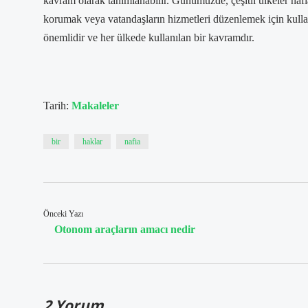
kavram olarak tanımlanabilir. Günümüzde, çeşitli ülkeler nafi
korumak veya vatandaşların hizmetleri düzenlemek için kulla
önemlidir ve her ülkede kullanılan bir kavramdır.
Tarih:
Makaleler
bir
haklar
nafia
Önceki Yazı
Otonom araçların amacı nedir
2 Yorum