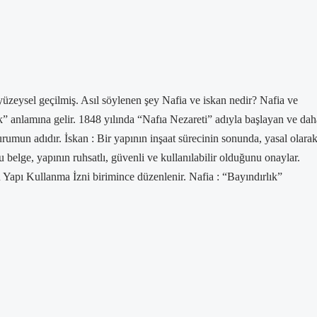
üzeysel geçilmiş. Asıl söylenen şey Nafia ve iskan nedir? Nafia ve
lık” anlamına gelir. 1848 yılında “Nafıa Nezareti” adıyla başlayan ve dah
umun adıdır. İskan : Bir yapının inşaat sürecinin sonunda, yasal olara
u belge, yapının ruhsatlı, güvenli ve kullanılabilir olduğunu onaylar.
ü Yapı Kullanma İzni birimince düzenlenir. Nafia : “Bayındırlık”