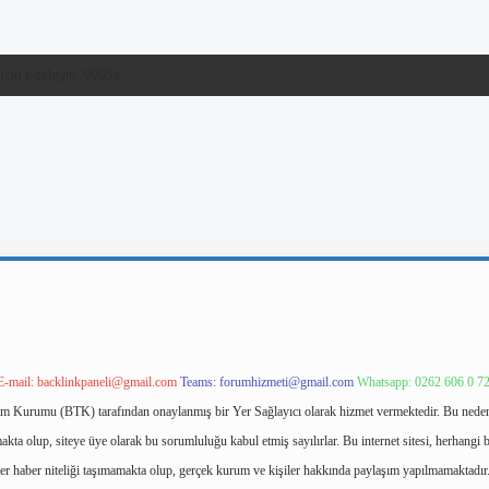
E-mail:
backlinkpaneli@gmail.com
Teams:
forumhizmeti@gmail.com
Whatsapp: 0262 606 0 7
işim Kurumu (BTK) tarafından onaylanmış bir Yer Sağlayıcı olarak hizmet vermektedir. Bu neden
ta olup, siteye üye olarak bu sorumluluğu kabul etmiş sayılırlar. Bu internet sitesi, herhangi b
ler haber niteliği taşımamakta olup, gerçek kurum ve kişiler hakkında paylaşım yapılmamaktadır.