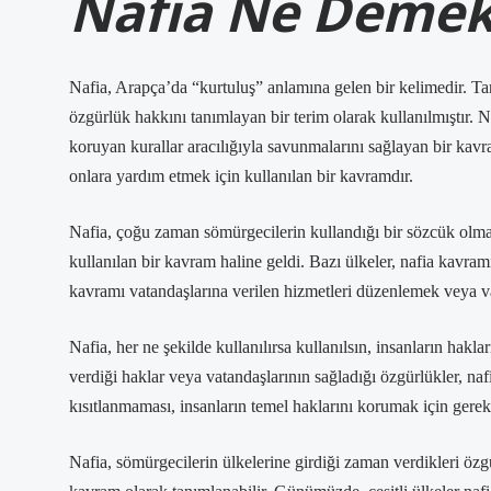
Nafia Ne Deme
Nafia, Arapça’da “kurtuluş” anlamına gelen bir kelimedir. Tari
özgürlük hakkını tanımlayan bir terim olarak kullanılmıştır. Na
koruyan kurallar aracılığıyla savunmalarını sağlayan bir kavr
onlara yardım etmek için kullanılan bir kavramdır.
Nafia, çoğu zaman sömürgecilerin kullandığı bir sözcük olmas
kullanılan bir kavram haline geldi. Bazı ülkeler, nafia kavram
kavramı vatandaşlarına verilen hizmetleri düzenlemek veya va
Nafia, her ne şekilde kullanılırsa kullanılsın, insanların ha
verdiği haklar veya vatandaşlarının sağladığı özgürlükler, na
kısıtlanmaması, insanların temel haklarını korumak için gerekl
Nafia, sömürgecilerin ülkelerine girdiği zaman verdikleri öz