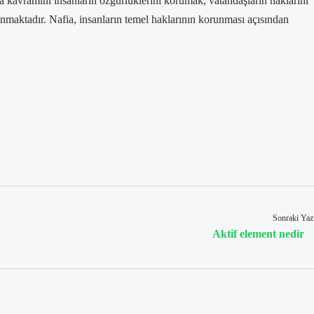
a kavramını insanların özgürlüklerini korumak, vatandaşların haklarını
nmaktadır. Nafia, insanların temel haklarının korunması açısından
Sonraki Yaz
Aktif element nedir