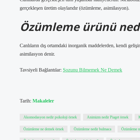
gerçekleşen üretim olaylarıdır (özümleme, asimilasyon).
Özümleme ürünü ned
Canlıların dış ortamdaki inorganik maddelerden, kendi gelişi
asimilasyon denir.
Tavsiyeli Bağlantılar:
Sozunu Bilmemek Ne Demek
Tarih:
Makaleler
Akomodasyon nedir psikoloji örnek
Animizm nedir Piaget örnek
Özümleme ne demek örnek
Özümleme nedir bulmaca
Özümleme ne