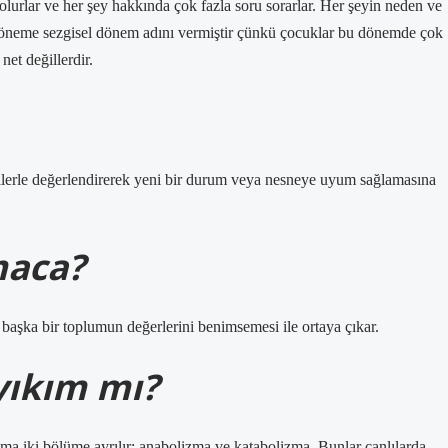
urlar ve her şey hakkında çok fazla soru sorarlar. Her şeyin neden ve
 döneme sezgisel dönem adını vermiştir çünkü çocuklar bu dönemde çok
net değillerdir.
ilerle değerlendirerek yeni bir durum veya nesneye uyum sağlamasına
maca?
 başka bir toplumun değerlerini benimsemesi ile ortaya çıkar.
ıkım mı?
zma iki bölüme ayrılır: anabolizma ve katabolizma. Bunlar canlılarda