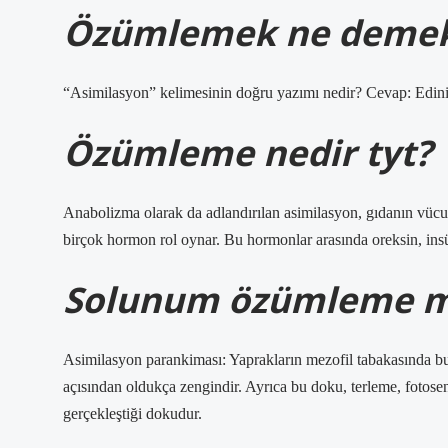
Özümlemek ne demek
“Asimilasyon” kelimesinin doğru yazımı nedir? Cevap: Edinile
Özümleme nedir tyt?
Anabolizma olarak da adlandırılan asimilasyon, gıdanın vüc
birçok hormon rol oynar. Bu hormonlar arasında oreksin, insü
Solunum özümleme m
Asimilasyon parankiması: Yaprakların mezofil tabakasında bu
açısından oldukça zengindir. Ayrıca bu doku, terleme, fotose
gerçekleştiği dokudur.