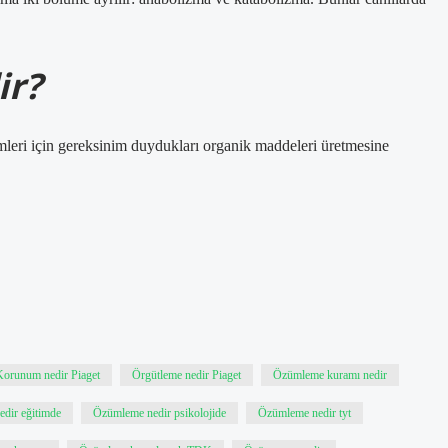
ir?
mleri için gereksinim duydukları organik maddeleri üretmesine
Korunum nedir Piaget
Örgütleme nedir Piaget
Özümleme kuramı nedir
dir eğitimde
Özümleme nedir psikolojide
Özümleme nedir tyt