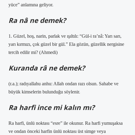
yüce” anlamına geliyor.
Ra nâ ne demek?
1. Güzel, hoş, narin, parlak ve ışıltılı: “Gül-i ra’nâ: Yarı sarı,
yarı kırmızı, çok güzel bir gül.” Ela gözün, güzellik nergisine
tercih edilir mi? (Ahmedi)
Kuranda râ ne demek?
(r.a.); radıyallahu anhu: Allah ondan razı olsun. Sahabe ve
büyük kimselerin bulunduğu söylenir.
Ra harfi ince mi kalın mı?
Ra harfi, ünlü noktası “esre” ile okunur. Ra harfi yumuşaksa
ve ondan önceki harfin ünlü noktası üst simge veya