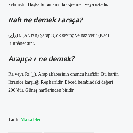
kelimedir. Başka bir anlamı da öğretmen veya ustadır.
Rah ne demek Farsça?
(ﺭﺍﺡ) i. (Ar. rāḥ) Şarap: Çok sevinç ve haz verir (Kadı
Burhâneddin).
Arapça r ne demek?
Ra veya Rı (ر), Arap alfabesinin onuncu harfidir. Bu harfin
İbranice karşılığı Reş harfidir. Ebced hesabındaki değeri
200’dür. Güneş harflerinden biridir.
Tarih:
Makaleler