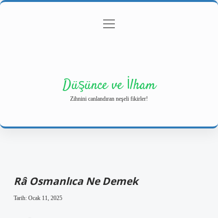
menüyü
Anasayfa
Gizlilik Politikası
Yasal Uyarı
aç
Hakkımızda
Düşünce ve İlham
Zihnini canlandıran neşeli fikirler!
Râ Osmanlıca Ne Demek
Tarih: Ocak 11, 2025