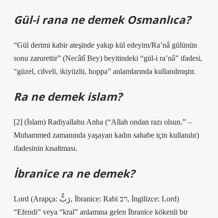
Gül-i rana ne demek Osmanlıca?
“Gül derimi kabir ateşinde yakıp kül edeyim/Ra’nâ gülünün
sonu zarurettir” (Necâtî Bey) beyitindeki “gül-i ra’nâ” ifadesi,
“güzel, cilveli, ikiyüzlü, hoppa” anlamlarında kullanılmıştır.
Ra ne demek islam?
[2] (İslam) Radiyallahu Anha (“Allah ondan razı olsun.” –
Muhammed zamanında yaşayan kadın sahabe için kullanılır)
ifadesinin kısaltması.
İbranice ra ne demek?
Lord (Arapça: رَبٌّ‎, İbranice: Rabi רב, İngilizce: Lord)
“Efendi” veya “kral” anlamına gelen İbranice kökenli bir