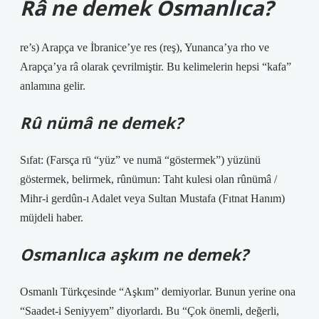
Râ ne demek Osmanlıca?
re’s) Arapça ve İbranice’ye res (reş), Yunanca’ya rho ve
Arapça’ya râ olarak çevrilmiştir. Bu kelimelerin hepsi “kafa”
anlamına gelir.
Rû nümâ ne demek?
Sıfat: (Farsça rū “yüz” ve numā “göstermek”) yüzünü
göstermek, belirmek, rûnümun: Taht kulesi olan rûnümâ /
Mihr-i gerdûn-ı Adalet veya Sultan Mustafa (Fıtnat Hanım)
müjdeli haber.
Osmanlıca aşkım ne demek?
Osmanlı Türkçesinde “Aşkım” demiyorlar. Bunun yerine ona
“Saadet-i Seniyyem” diyorlardı. Bu “Çok önemli, değerli,