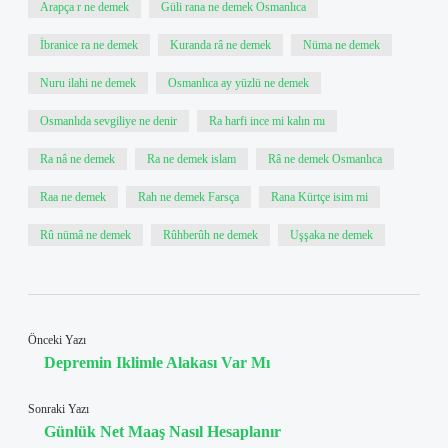
Arapça r ne demek
Güli rana ne demek Osmanlıca
İbranice ra ne demek
Kuranda râ ne demek
Nüma ne demek
Nuru ilahi ne demek
Osmanlıca ay yüzlü ne demek
Osmanlıda sevgiliye ne denir
Ra harfi ince mi kalın mı
Ra nâ ne demek
Ra ne demek islam
Râ ne demek Osmanlıca
Raa ne demek
Rah ne demek Farsça
Rana Kürtçe isim mi
Rû nümâ ne demek
Rûhberûh ne demek
Uşşaka ne demek
Önceki Yazı
Depremin Iklimle Alakası Var Mı
Sonraki Yazı
Günlük Net Maaş Nasıl Hesaplanır