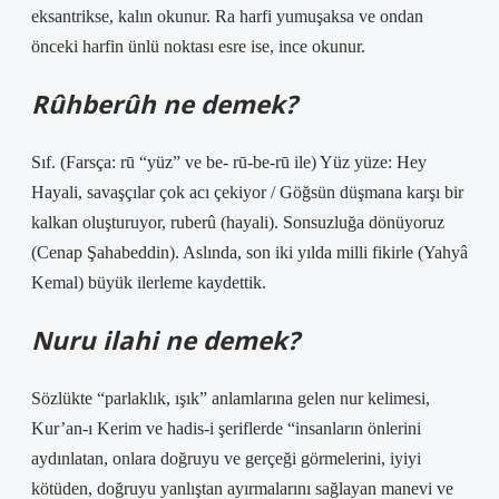
eksantrikse, kalın okunur. Ra harfi yumuşaksa ve ondan
önceki harfin ünlü noktası esre ise, ince okunur.
Rûhberûh ne demek?
Sıf. (Farsça: rū “yüz” ve be- rū-be-rū ile) Yüz yüze: Hey
Hayali, savaşçılar çok acı çekiyor / Göğsün düşmana karşı bir
kalkan oluşturuyor, ruberû (hayali). Sonsuzluğa dönüyoruz
(Cenap Şahabeddin). Aslında, son iki yılda milli fikirle (Yahyâ
Kemal) büyük ilerleme kaydettik.
Nuru ilahi ne demek?
Sözlükte “parlaklık, ışık” anlamlarına gelen nur kelimesi,
Kur’an-ı Kerim ve hadis-i şeriflerde “insanların önlerini
aydınlatan, onlara doğruyu ve gerçeği görmelerini, iyiyi
kötüden, doğruyu yanlıştan ayırmalarını sağlayan manevi ve