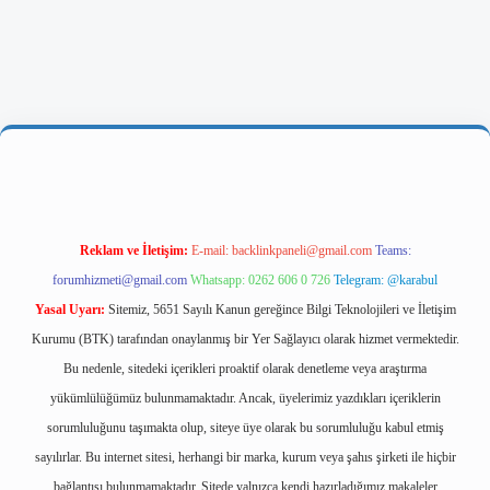
 giriş
Reklam ve İletişim:
E-mail:
backlinkpaneli@gmail.com
Teams:
forumhizmeti@gmail.com
Whatsapp: 0262 606 0 726
Telegram: @karabul
Yasal Uyarı:
Sitemiz, 5651 Sayılı Kanun gereğince Bilgi Teknolojileri ve İletişim
Kurumu (BTK) tarafından onaylanmış bir Yer Sağlayıcı olarak hizmet vermektedir.
Bu nedenle, sitedeki içerikleri proaktif olarak denetleme veya araştırma
yükümlülüğümüz bulunmamaktadır. Ancak, üyelerimiz yazdıkları içeriklerin
sorumluluğunu taşımakta olup, siteye üye olarak bu sorumluluğu kabul etmiş
sayılırlar. Bu internet sitesi, herhangi bir marka, kurum veya şahıs şirketi ile hiçbir
bağlantısı bulunmamaktadır. Sitede yalnızca kendi hazırladığımız makaleler