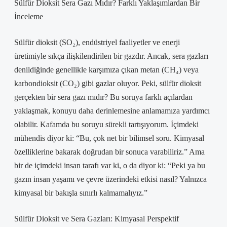
Sülfür Dioksit Sera Gazı Mıdır? Farklı Yaklaşımlardan Bir
İnceleme
Sülfür dioksit (SO₂), endüstriyel faaliyetler ve enerji
üretimiyle sıkça ilişkilendirilen bir gazdır. Ancak, sera gazları
denildiğinde genellikle karşımıza çıkan metan (CH₄) veya
karbondioksit (CO₂) gibi gazlar oluyor. Peki, sülfür dioksit
gerçekten bir sera gazı mıdır? Bu soruya farklı açılardan
yaklaşmak, konuyu daha derinlemesine anlamamıza yardımcı
olabilir. Kafamda bu soruyu sürekli tartışıyorum. İçimdeki
mühendis diyor ki: “Bu, çok net bir bilimsel soru. Kimyasal
özelliklerine bakarak doğrudan bir sonuca varabiliriz.” Ama
bir de içimdeki insan tarafı var ki, o da diyor ki: “Peki ya bu
gazın insan yaşamı ve çevre üzerindeki etkisi nasıl? Yalnızca
kimyasal bir bakışla sınırlı kalmamalıyız.”
Sülfür Dioksit ve Sera Gazları: Kimyasal Perspektif