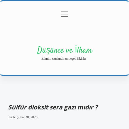
menüyü
Anasayfa
Gizlilik Politikası
Yasal Uyarı
aç
Hakkımızda
Düşünce ve İlham
Zihnini canlandıran neşeli fikirler!
Sülfür dioksit sera gazı mıdır ?
Tarih: Şubat 20, 2026