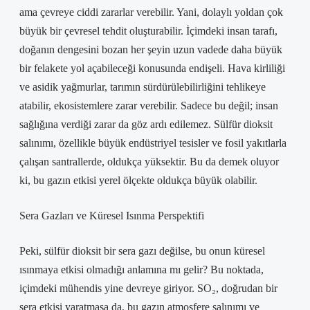
ama çevreye ciddi zararlar verebilir. Yani, dolaylı yoldan çok
büyük bir çevresel tehdit oluşturabilir. İçimdeki insan tarafı,
doğanın dengesini bozan her şeyin uzun vadede daha büyük
bir felakete yol açabileceği konusunda endişeli. Hava kirliliği
ve asidik yağmurlar, tarımın sürdürülebilirliğini tehlikeye
atabilir, ekosistemlere zarar verebilir. Sadece bu değil; insan
sağlığına verdiği zarar da göz ardı edilemez. Sülfür dioksit
salınımı, özellikle büyük endüstriyel tesisler ve fosil yakıtlarla
çalışan santrallerde, oldukça yüksektir. Bu da demek oluyor
ki, bu gazın etkisi yerel ölçekte oldukça büyük olabilir.
Sera Gazları ve Küresel Isınma Perspektifi
Peki, sülfür dioksit bir sera gazı değilse, bu onun küresel
ısınmaya etkisi olmadığı anlamına mı gelir? Bu noktada,
içimdeki mühendis yine devreye giriyor. SO₂, doğrudan bir
sera etkisi yaratmasa da, bu gazın atmosfere salınımı ve