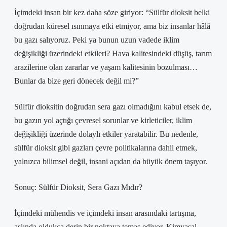
İçimdeki insan bir kez daha söze giriyor: “Sülfür dioksit belki
doğrudan küresel ısınmaya etki etmiyor, ama biz insanlar hâlâ
bu gazı salıyoruz. Peki ya bunun uzun vadede iklim
değişikliği üzerindeki etkileri? Hava kalitesindeki düşüş, tarım
arazilerine olan zararlar ve yaşam kalitesinin bozulması…
Bunlar da bize geri dönecek değil mi?”
Sülfür dioksitin doğrudan sera gazı olmadığını kabul etsek de,
bu gazın yol açtığı çevresel sorunlar ve kirleticiler, iklim
değişikliği üzerinde dolaylı etkiler yaratabilir. Bu nedenle,
sülfür dioksit gibi gazları çevre politikalarına dahil etmek,
yalnızca bilimsel değil, insani açıdan da büyük önem taşıyor.
Sonuç: Sülfür Dioksit, Sera Gazı Mıdır?
İçimdeki mühendis ve içimdeki insan arasındaki tartışma,
aslında oldukça derin bir noktaya temas ediyor. Kimyasal