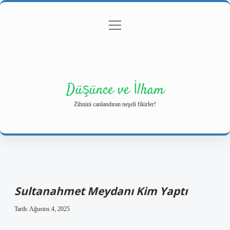
menüyü
Anasayfa
Gizlilik Politikası
Yasal Uyarı
aç
Hakkımızda
Düşünce ve İlham
Zihnini canlandıran neşeli fikirler!
Sultanahmet Meydanı Kim Yaptı
Tarih: Ağustos 4, 2025