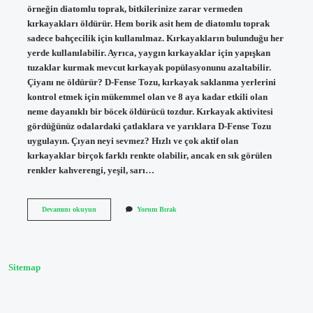
örneğin diatomlu toprak, bitkilerinize zarar vermeden
kırkayakları öldürür. Hem borik asit hem de diatomlu toprak
sadece bahçecilik için kullanılmaz. Kırkayakların bulunduğu her
yerde kullanılabilir. Ayrıca, yaygın kırkayaklar için yapışkan
tuzaklar kurmak mevcut kırkayak popülasyonunu azaltabilir.
Çiyanı ne öldürür? D-Fense Tozu, kırkayak saklanma yerlerini
kontrol etmek için mükemmel olan ve 8 aya kadar etkili olan
neme dayanıklı bir böcek öldürücü tozdur. Kırkayak aktivitesi
gördüğünüz odalardaki çatlaklara ve yarıklara D-Fense Tozu
uygulayın. Çıyan neyi sevmez? Hızlı ve çok aktif olan
kırkayaklar birçok farklı renkte olabilir, ancak en sık görülen
renkler kahverengi, yeşil, sarı…
Çıyan
Devamını okuyun
Yorum Bırak
Ne
Öldürür
Sitemap