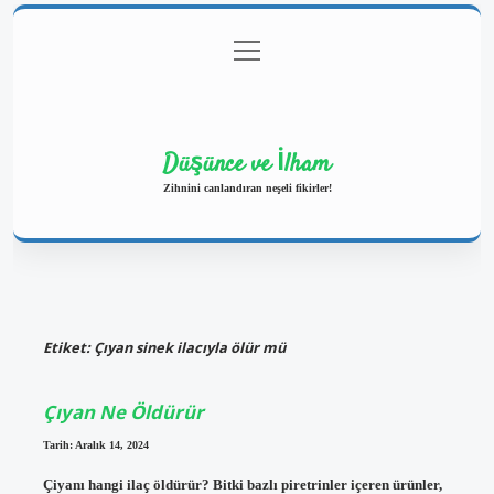
menüyü
Anasayfa
Gizlilik Politikası
Yasal Uyarı
aç
Hakkımızda
Düşünce ve İlham
Zihnini canlandıran neşeli fikirler!
Etiket:
Çıyan sinek ilacıyla ölür mü
Çıyan Ne Öldürür
Tarih: Aralık 14, 2024
Çiyanı hangi ilaç öldürür? Bitki bazlı piretrinler içeren ürünler,