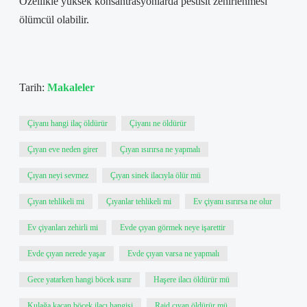
Özellikle yüksek konsantrasyonlarda pestisit zehirlenmesi
ölümcül olabilir.
Tarih:
Makaleler
Çiyanı hangi ilaç öldürür
Çiyanı ne öldürür
Çıyan eve neden girer
Çıyan ısırırsa ne yapmalı
Çıyan neyi sevmez
Çıyan sinek ilacıyla ölür mü
Çıyan tehlikeli mi
Çıyanlar tehlikeli mi
Ev çiyanı ısırırsa ne olur
Ev çiyanları zehirli mi
Evde çıyan görmek neye işarettir
Evde çıyan nerede yaşar
Evde çıyan varsa ne yapmalı
Gece yatarken hangi böcek ısırır
Haşere ilacı öldürür mü
Kulağa kaçan böcek ilacı hangisi
Raid çıyan öldürür mü