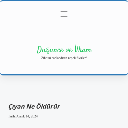
menüyü
Anasayfa
Gizlilik Politikası
Yasal Uyarı
aç
Hakkımızda
Düşünce ve İlham
Zihnini canlandıran neşeli fikirler!
Çıyan Ne Öldürür
Tarih: Aralık 14, 2024