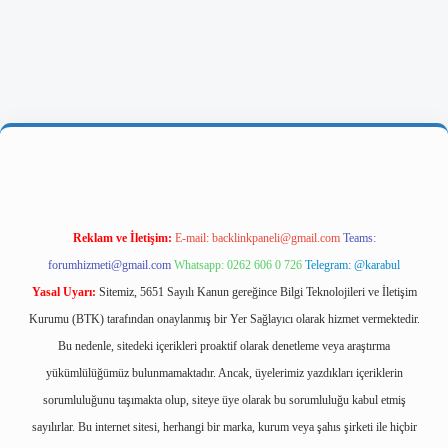
riş
Reklam ve İletişim:
E-mail:
backlinkpaneli@gmail.com
Teams:
forumhizmeti@gmail.com
Whatsapp: 0262 606 0 726
Telegram: @karabul
Yasal Uyarı:
Sitemiz, 5651 Sayılı Kanun gereğince Bilgi Teknolojileri ve İletişim
Kurumu (BTK) tarafından onaylanmış bir Yer Sağlayıcı olarak hizmet vermektedir.
Bu nedenle, sitedeki içerikleri proaktif olarak denetleme veya araştırma
yükümlülüğümüz bulunmamaktadır. Ancak, üyelerimiz yazdıkları içeriklerin
sorumluluğunu taşımakta olup, siteye üye olarak bu sorumluluğu kabul etmiş
sayılırlar. Bu internet sitesi, herhangi bir marka, kurum veya şahıs şirketi ile hiçbir