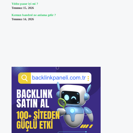
Yıldız pazar iyi mi ?
Temmuz 15, 2026
Kırmızı bandrol ne anlama gelir ?
Temmuz 14, 2026