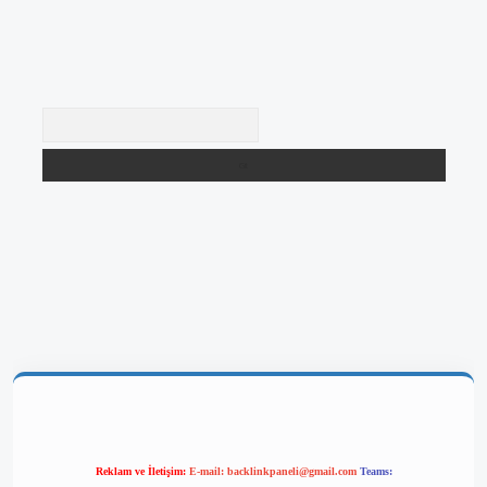
Arama
iriş
Reklam ve İletişim:
E-mail:
backlinkpaneli@gmail.com
Teams: