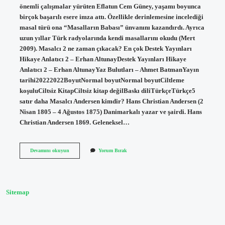
önemli çalışmalar yürüten Eflatun Cem Güney, yaşamı boyunca
birçok başarılı esere imza attı. Özellikle derinlemesine incelediği
masal türü ona “Masalların Babası” ünvanını kazandırdı. Ayrıca
uzun yıllar Türk radyolarında kendi masallarını okudu (Mert
2009). Masalcı 2 ne zaman çıkacak? En çok Destek Yayınları
Hikaye Anlatıcı 2 – Erhan AltunayDestek Yayınları Hikaye
Anlatıcı 2 – Erhan AltunayYaz Bulutları – Ahmet BatmanYayın
tarihi20222022BoyutNormal boyutNormal boyutCiltleme
koşuluCiltsiz KitapCiltsiz kitap değilBaskı diliTürkçeTürkçe5
satır daha Masalcı Andersen kimdir? Hans Christian Andersen (2
Nisan 1805 – 4 Ağustos 1875) Danimarkalı yazar ve şairdi. Hans
Christian Andersen 1869. Geleneksel…
Masalcı
Devamını okuyun
Yorum Bırak
Kim
Sitemap