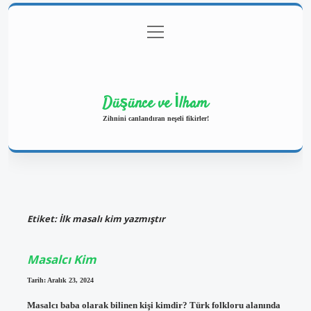
menüyü
Anasayfa
Gizlilik Politikası
Yasal Uyarı
aç
Hakkımızda
Düşünce ve İlham
Zihnini canlandıran neşeli fikirler!
Etiket:
İlk masalı kim yazmıştır
Masalcı Kim
Tarih: Aralık 23, 2024
Masalcı baba olarak bilinen kişi kimdir? Türk folkloru alanında