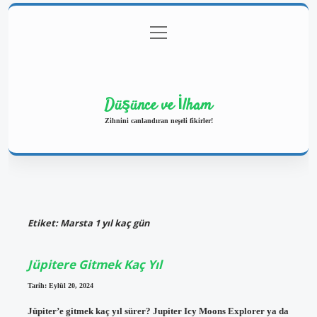
menüyü
Anasayfa
Gizlilik Politikası
Yasal Uyarı
aç
Hakkımızda
Düşünce ve İlham
Zihnini canlandıran neşeli fikirler!
Etiket:
Marsta 1 yıl kaç gün
Jüpitere Gitmek Kaç Yıl
Tarih: Eylül 20, 2024
Jüpiter’e gitmek kaç yıl sürer? Jupiter Icy Moons Explorer ya da