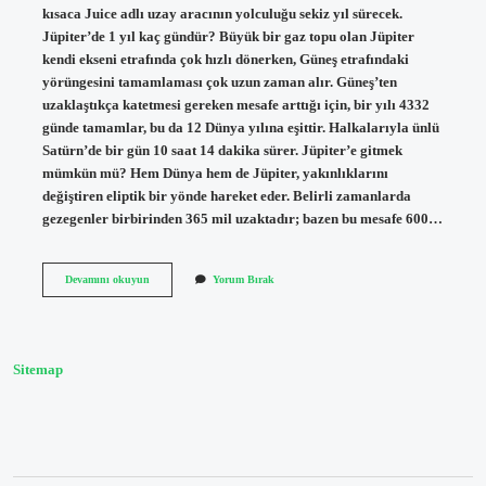
kısaca Juice adlı uzay aracının yolculuğu sekiz yıl sürecek.
Jüpiter’de 1 yıl kaç gündür? Büyük bir gaz topu olan Jüpiter
kendi ekseni etrafında çok hızlı dönerken, Güneş etrafındaki
yörüngesini tamamlaması çok uzun zaman alır. Güneş’ten
uzaklaştıkça katetmesi gereken mesafe arttığı için, bir yılı 4332
günde tamamlar, bu da 12 Dünya yılına eşittir. Halkalarıyla ünlü
Satürn’de bir gün 10 saat 14 dakika sürer. Jüpiter’e gitmek
mümkün mü? Hem Dünya hem de Jüpiter, yakınlıklarını
değiştiren eliptik bir yönde hareket eder. Belirli zamanlarda
gezegenler birbirinden 365 mil uzaktadır; bazen bu mesafe 600…
Jüpitere
Devamını okuyun
Yorum Bırak
Gitmek
Kaç
Yıl
Sitemap