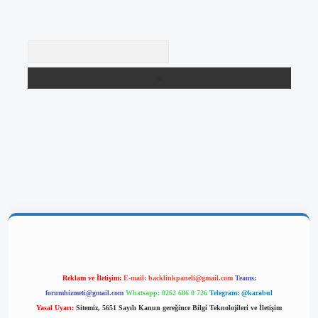
Arama
giriş
Reklam ve İletişim:
E-mail:
backlinkpaneli@gmail.com
Teams:
forumhizmeti@gmail.com
Whatsapp: 0262 606 0 726
Telegram: @karabul
Yasal Uyarı:
Sitemiz, 5651 Sayılı Kanun gereğince Bilgi Teknolojileri ve İletişim