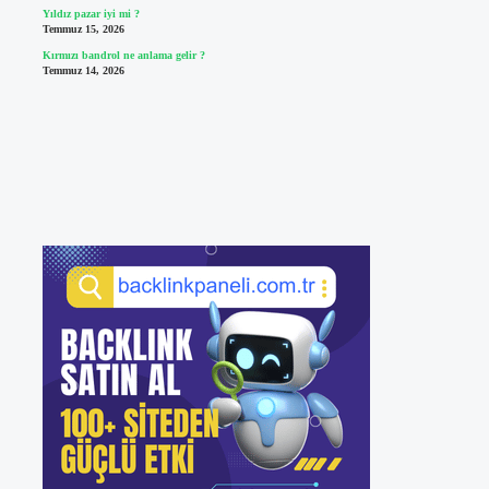
Yıldız pazar iyi mi ?
Temmuz 15, 2026
Kırmızı bandrol ne anlama gelir ?
Temmuz 14, 2026