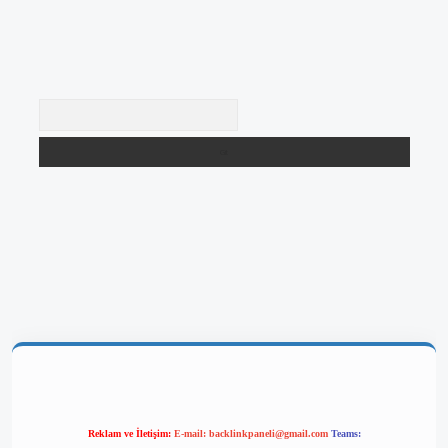
Arama
betgir.net/
betexper yeni giriş
Reklam ve İletişim:
E-mail:
backlinkpaneli@gmail.com
Teams: