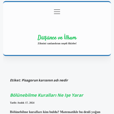
menüyü
Anasayfa
Gizlilik Politikası
Yasal Uyarı
aç
Hakkımızda
Düşünce ve İlham
Zihnini canlandıran neşeli fikirler!
Etiket:
Pisagorun karısının adı nedir
Bölünebilme Kuralları Ne Işe Yarar
Tarih: Aralık 17, 2024
Bölünebilme kuralları kim buldu? Matematikle bu denli yoğun