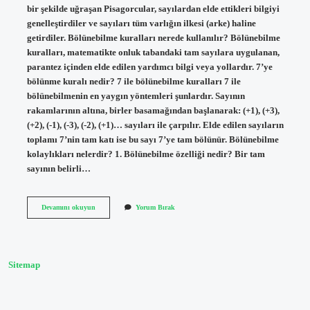
bir şekilde uğraşan Pisagorcular, sayılardan elde ettikleri bilgiyi
genelleştirdiler ve sayıları tüm varlığın ilkesi (arke) haline
getirdiler. Bölünebilme kuralları nerede kullanılır? Bölünebilme
kuralları, matematikte onluk tabandaki tam sayılara uygulanan,
parantez içinden elde edilen yardımcı bilgi veya yollardır. 7’ye
bölünme kuralı nedir? 7 ile bölünebilme kuralları 7 ile
bölünebilmenin en yaygın yöntemleri şunlardır. Sayının
rakamlarının altına, birler basamağından başlanarak: (+1), (+3),
(+2), (-1), (-3), (-2), (+1)… sayıları ile çarpılır. Elde edilen sayıların
toplamı 7’nin tam katı ise bu sayı 7’ye tam bölünür. Bölünebilme
kolaylıkları nelerdir? 1. Bölünebilme özelliği nedir? Bir tam
sayının belirli…
Bölünebilme
Devamını okuyun
Yorum Bırak
Kuralları
Ne
Işe
Yarar
Sitemap