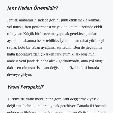
Jant Neden Önemlidir?
Jantlar, arabamızın sadece görünüşünü etkilemekle kalmaz;
yol tutuşu, fren performansı ve yakıt tüketimi üzerinde ciddi
rol oynar. Küçük bir benzetme yapmak gerekirse, jantları
ayakkabı tabanına benzetebiliriz. İyi bir taban rahat yürümeyi
sağlar, kötü bir taban ayağınızı ağrıtabilir. Ben de geçtiğimiz
hafta laboratuvardan çıkarken fark ettim ki arkadaşımın
arabası yeni jantlarla daha alçak görünüyordu, ama yol tutuşu
daha sert olmuştu. İşte jant değişiminin fiziki etkisi burada
devreye giriyor.
Yasal Perspektif
Türkiye’de trafik mevzuatına göre, jant değiştirmek yasak
değil ama belirli kurallara uymak gerekiyor. Burada iki önemli
nokta var: ölçü ve uyum. Aracın orijinal jant ölçüsünden farklı