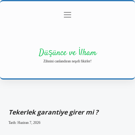
menüyü
Anasayfa
Gizlilik Politikası
Yasal Uyarı
aç
Hakkımızda
Düşünce ve İlham
Zihnini canlandıran neşeli fikirler!
Tekerlek garantiye girer mi ?
Tarih: Haziran 7, 2026