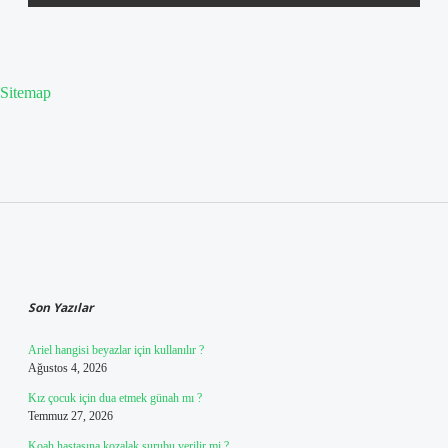
Sitemap
Sidebar
Son Yazılar
Ariel hangisi beyazlar için kullanılır ?
Ağustos 4, 2026
Kız çocuk için dua etmek günah mı ?
Temmuz 27, 2026
Koah hastasına kozalak şurubu verilir mi ?