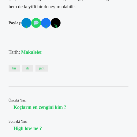
hem de keyifli bir deneyim olabilir.
Paylaş:
𝕏
✈
f
Tarih:
Makaleler
bir
de
jant
Önceki Yazı
Koçların en zengini kim ?
Sonraki Yazı
High low ne ?