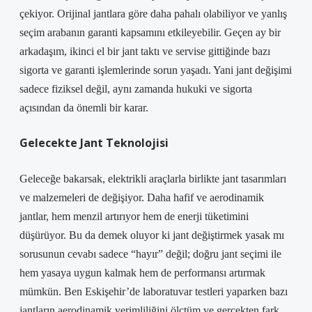
çekiyor. Orijinal jantlara göre daha pahalı olabiliyor ve yanlış
seçim arabanın garanti kapsamını etkileyebilir. Geçen ay bir
arkadaşım, ikinci el bir jant taktı ve servise gittiğinde bazı
sigorta ve garanti işlemlerinde sorun yaşadı. Yani jant değişimi
sadece fiziksel değil, aynı zamanda hukuki ve sigorta
açısından da önemli bir karar.
Gelecekte Jant Teknolojisi
Geleceğe bakarsak, elektrikli araçlarla birlikte jant tasarımları
ve malzemeleri de değişiyor. Daha hafif ve aerodinamik
jantlar, hem menzil artırıyor hem de enerji tüketimini
düşürüyor. Bu da demek oluyor ki jant değiştirmek yasak mı
sorusunun cevabı sadece “hayır” değil; doğru jant seçimi ile
hem yasaya uygun kalmak hem de performansı artırmak
mümkün. Ben Eskişehir’de laboratuvar testleri yaparken bazı
jantların aerodinamik verimliliğini ölçtüm ve gerçekten fark