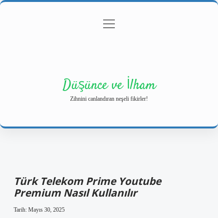
menüyü
Anasayfa
Gizlilik Politikası
Yasal Uyarı
aç
Hakkımızda
Düşünce ve İlham
Zihnini canlandıran neşeli fikirler!
Türk Telekom Prime Youtube
Premium Nasıl Kullanılır
Tarih: Mayıs 30, 2025