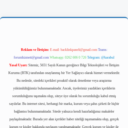
giriş
Reklam ve İletişim:
E-mail:
backlinkpaneli@gmail.com
Teams:
forumhizmeti@gmail.com
Whatsapp: 0262 606 0 726
Telegram: @karabul
Yasal Uyarı:
Sitemiz, 5651 Sayılı Kanun gereğince Bilgi Teknolojileri ve İletişim
Kurumu (BTK) tarafından onaylanmış bir Yer Sağlayıcı olarak hizmet vermektedir.
Bu nedenle, sitedeki içerikleri proaktif olarak denetleme veya araştırma
yükümlülüğümüz bulunmamaktadır. Ancak, üyelerimiz yazdıkları içeriklerin
sorumluluğunu taşımakta olup, siteye üye olarak bu sorumluluğu kabul etmiş
sayılırlar. Bu internet sitesi, herhangi bir marka, kurum veya şahıs şirketi ile hiçbir
bağlantısı bulunmamaktadır. Sitede yalnızca kendi hazırladığımız makaleler
paylaşılmaktadır. Burada yer alan içerikler haber niteliği taşımamakta olup, gerçek
kurum ve kişiler hakkında paylaşım yapılmamaktadır. Gerçek kurum ve kişiler ile