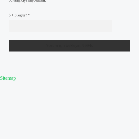
bu tarayıcıya kaydedilsin.
5 + 3 kaçtır?
*
Sitemap
Sidebar