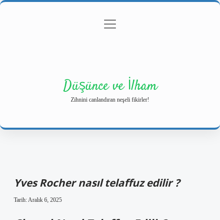
menüyü
Anasayfa
Gizlilik Politikası
Yasal Uyarı
aç
Hakkımızda
Düşünce ve İlham
Zihnini canlandıran neşeli fikirler!
Yves Rocher nasıl telaffuz edilir ?
Tarih: Aralık 6, 2025