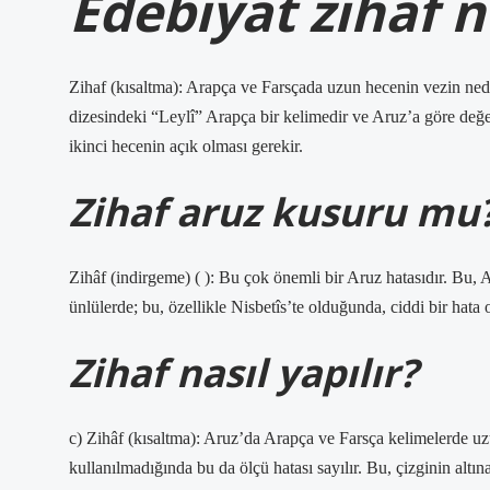
Edebiyat zihaf n
Zihaf (kısaltma): Arapça ve Farsçada uzun hecenin vezin neden
dizesindeki “Leylî” Arapça bir kelimedir ve Aruz’a göre değeri
ikinci hecenin açık olması gerekir.
Zihaf aruz kusuru mu
Zihâf (indirgeme) ( ): Bu çok önemli bir Aruz hatasıdır. Bu,
ünlülerde; bu, özellikle Nisbetîs’te olduğunda, ciddi bir hata
Zihaf nasıl yapılır?
c) Zihâf (kısaltma): Aruz’da Arapça ve Farsça kelimelerde u
kullanılmadığında bu da ölçü hatası sayılır. Bu, çizginin altın