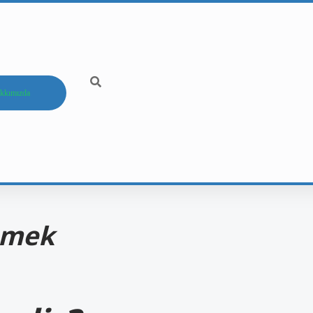
kkımızda
emek