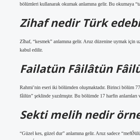
bölümleri kullanarak okumak anlamına gelir. Bu okumaya “tak
Zihaf nedir Türk edebi
Zîhaf, “kesmek” anlamına gelir. Aruz düzenine uymak için uzu
kabul edilir.
Failatün Fâilâtün Fâil
Rahmi’nin eseri iki bölümden oluşmaktadır. Birinci bölüm 77 b
fâilün” şeklinde yazılmıştır. Bu bölümde 17 harfin anlamları ve
Sekti melih nedir örn
“Güzel kes, güzel dur” anlamına gelir. Aruz sadece “mefǾūl