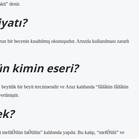
ti” denir.
yatı?
n bir hecenin kısaltılmış okunuşudur. Aruzda kullanılması zararlı
ün kimin eseri?
eyitlik bir beyit tercümesidir ve Aruz kalıbında “fâilâtün fâilâtün
rilmiştir.
ek?
ü mefāǾilün faǾūlün” kalıbında yapılır. Bu kalıp, “mefǾūlü” ve