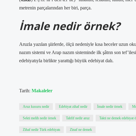
metrenin parçalarından her biri, parça.
İmale nedir örnek?
Aruzla yazılan şiirlerde, ölçü nedeniyle kısa heceler uzun ok
nazım sistemi ve Arap nazım sisteminde ilk şâtrın son tef’ile
edebiyatıyla birlikte yarattığı büyük edebiyat dalı.
Tarih:
Makaleler
Aruz kusuru nedir
Edebiyat zihaf nedir
İmale nedir örnek
Me
Sekti melih nedir örnek
Tahfif nedir aruz
Takti ne demek edebiyat 
Zihaf nedir Türk edebiyatı
Zinaf ne demek