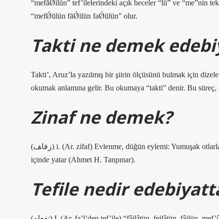
“mefāǾilün” tef’ilelerindeki açık heceler “lü” ve “me”nin tek 
“mefǾūlün fāǾilün faǾūlün” olur.
Takti ne demek edebi
Takti’, Aruz’la yazılmış bir şiirin ölçüsünü bulmak için dizele
okumak anlamına gelir. Bu okumaya “takti” denir. Bu süreç, şi
Zinaf ne demek?
(ﺯﻓﺎﻒ) i. (Ar. zifaf) Evlenme, düğün eylemi: Yumuşak otlarla ve mevsim çiçekleriyle çevrili, eşsiz bir gelin yatağı, bir gelin odası
içinde yatar (Ahmet H. Tanpınar).
Tefile nedir edebiyatt
(ﺗﻔﻌﻠﻪ) I. (Ar. fa’l’den tef’ile) “fâilâtün, feilâtün, fâilün, mef’ûlü, mefâilün, müstef’ilün vb.” Aruz vezniyle bir ayet veya beyitte. bir