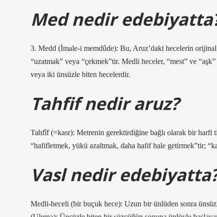
Med nedir edebiyatta
3. Medd (İmale-i memdûde): Bu, Aruz’daki hecelerin orijinal
“uzatmak” veya “çekmek”tir. Medli heceler, “mest” ve “aşk” g
veya iki ünsüzle biten hecelerdir.
Tahfif nedir aruz?
Tahfîf (=kasr): Metrenin gerektirdiğine bağlı olarak bir harfi 
“hafifletmek, yükü azaltmak, daha hafif hale getirmek”tir; “ka
Vasl nedir edebiyatta
Medli-heceli (bir buçuk hece): Uzun bir ünlüden sonra ünsüzl
(Ulema): Ünsüzle biten bir sözcüğün sonuna ünlüyle başlaya