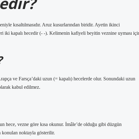
edir?
iyle kısaltılmasıdır. Aruz kusurlarından biridir. Ayetin ikinci
 iki kapalı hecedir (- -). Kelimenin kafiyeli beyitin veznine uyması içi
?
 Arapça ve Farsça’daki uzun (= kapalı) hecelerde olur. Sonundaki uzun
 olarak kabul edilmez.
zun hece, vezne göre kısa okunur. İmâle’de olduğu gibi düzgün
a konulan noktayla gösterilir.