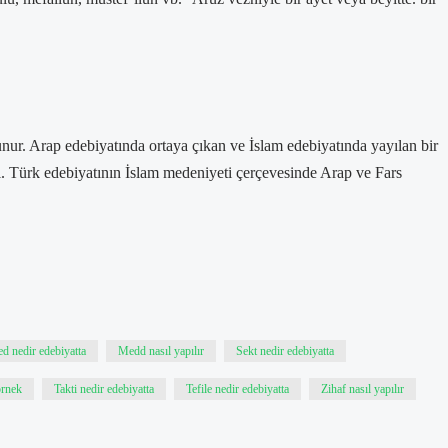
unur. Arap edebiyatında ortaya çıkan ve İslam edebiyatında yayılan bir
si. Türk edebiyatının İslam medeniyeti çerçevesinde Arap ve Fars
d nedir edebiyatta
Medd nasıl yapılır
Sekt nedir edebiyatta
örnek
Takti nedir edebiyatta
Tefile nedir edebiyatta
Zihaf nasıl yapılır