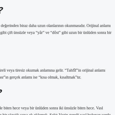
?
 değerinden biraz daha uzun olanlarının okunmasıdır. Orijinal anlamı
ibi çift ünsüzle veya “yâr” ve “dôst” gibi uzun bir ünlüden sonra bir
tireli veya tiresiz okumak anlamına gelir. “Tahfîf”in orijinal anlamı
sr”ın gerçek anlamı ise “kısa olmak, kısaltmak”tır.
?
e biten hece veya bir ünlüden sonra iki ünsüzle biten hece. Vasl
n bir sözcük veya ek eklemek. Sekt: Vezin gereği vasl bulunan yerde