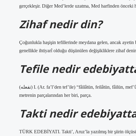
gerçekleşir. Diğer Med’lerde uzatma, Med harfinden önceki ha
Zihaf nedir din?
Çoğunlukla haşişin tefillerinde meydana gelen, ancak ayetin 
genellikle ihtiyarî olduğu düşünülen değişikliklere zihaf denir
Tefile nedir edebiyatt
(ﺗﻔﻌﻠﻪ) I. (Ar. fa’l’den tef’ile) “fâilâtün, feilâtün, fâilün, mef’ûlü, mefâilün, müstef’ilün vb.” Aruz vezniyle bir ayet veya beyitte. bir
metrenin parçalarından her biri, parça.
Takti nedir edebiyatt
TÜRK EDEBİYATI. Takti’, Aruz’la yazılmış bir şiirin ölçüsünü