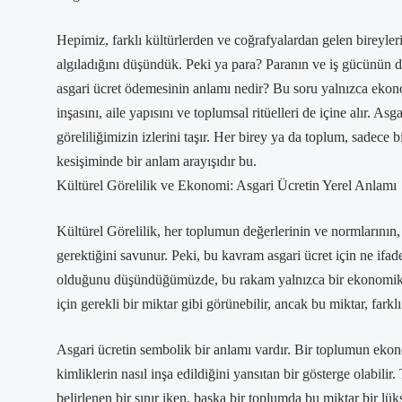
Hepimiz, farklı kültürlerden ve coğrafyalardan gelen bireyleri
algıladığını düşündük. Peki ya para? Paranın ve iş gücünün de
asgari ücret ödemesinin anlamı nedir? Bu soru yalnızca ekono
inşasını, aile yapısını ve toplumsal ritüelleri de içine alır. As
göreliliğimizin izlerini taşır. Her birey ya da toplum, sadece b
kesişiminde bir anlam arayışıdır bu.
Kültürel Görelilik ve Ekonomi: Asgari Ücretin Yerel Anlamı
Kültürel Görelilik, her toplumun değerlerinin ve normlarının,
gerektiğini savunur. Peki, bu kavram asgari ücret için ne ifad
olduğunu düşündüğümüzde, bu rakam yalnızca bir ekonomik t
için gerekli bir miktar gibi görünebilir, ancak bu miktar, farkl
Asgari ücretin sembolik bir anlamı vardır. Bir toplumun ekono
kimliklerin nasıl inşa edildiğini yansıtan bir gösterge olabili
belirlenen bir sınır iken, başka bir toplumda bu miktar bir lü