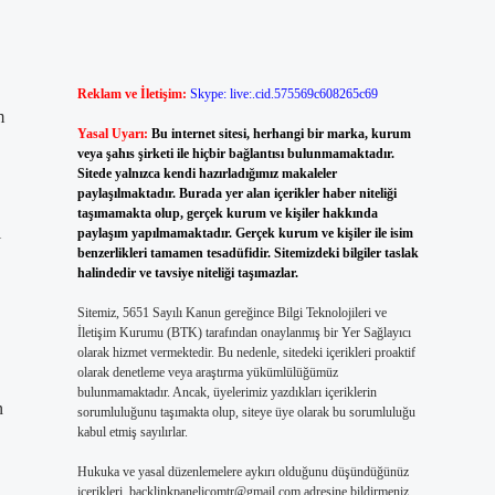
Reklam ve İletişim:
Skype: live:.cid.575569c608265c69
m
Yasal Uyarı:
Bu internet sitesi, herhangi bir marka, kurum
veya şahıs şirketi ile hiçbir bağlantısı bulunmamaktadır.
Sitede yalnızca kendi hazırladığımız makaleler
paylaşılmaktadır. Burada yer alan içerikler haber niteliği
taşımamakta olup, gerçek kurum ve kişiler hakkında
ı
paylaşım yapılmamaktadır. Gerçek kurum ve kişiler ile isim
benzerlikleri tamamen tesadüfidir. Sitemizdeki bilgiler taslak
halindedir ve tavsiye niteliği taşımazlar.
Sitemiz, 5651 Sayılı Kanun gereğince Bilgi Teknolojileri ve
İletişim Kurumu (BTK) tarafından onaylanmış bir Yer Sağlayıcı
olarak hizmet vermektedir. Bu nedenle, sitedeki içerikleri proaktif
olarak denetleme veya araştırma yükümlülüğümüz
bulunmamaktadır. Ancak, üyelerimiz yazdıkları içeriklerin
n
sorumluluğunu taşımakta olup, siteye üye olarak bu sorumluluğu
kabul etmiş sayılırlar.
Hukuka ve yasal düzenlemelere aykırı olduğunu düşündüğünüz
içerikleri,
backlinkpanelicomtr@gmail.com
adresine bildirmeniz