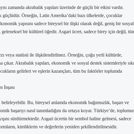
aynı zamanda akrabalık yapıları üzerinde de güçlü bir etkisi vardır.
ok güçlüdür. Örneğin, Latin Amerika’daki bazı ülkelerde, çocuklar
omik yapısını sadece bireysel bir ilişki olarak değil, geniş bir sosyal
geleneksel bir kültürel öğedir. Asgari ücret, sadece birey için değil, tü
rzı veya statüsü ile ilişkilendirilmez. Örneğin, çoğu yerli kültürde,
na çıkar. Akrabalık yapıları, ekonomik ve sosyal destek sistemleriyle sık
ocukların gelirleri ve eşlerin kazançları, tüm bu faktörler toplumda
n İnşası
a belirleyebilir. Bu, bireysel anlamda ekonomik bağımsızlık, başarı ve
onomik başarıyı nasıl tanımladığını da ortaya koyar. Türkiye’de, toplumu
yışını sürdürmektedir. Asgari ücretin bir sembol haline gelmesi, sadece
mların, kimliklerin ve değerlerin yeniden şekillendirilmesidir.