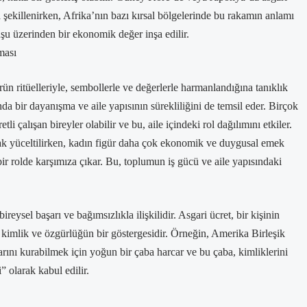
la şekillenirken, Afrika’nın bazı kırsal bölgelerinde bu rakamın anlamı
şu üzerinden bir ekonomik değer inşa edilir.
ması
n ritüelleriyle, sembollerle ve değerlerle harmanlandığına tanıklık
a bir dayanışma ve aile yapısının sürekliliğini de temsil eder. Birçok
tli çalışan bireyler olabilir ve bu, aile içindeki rol dağılımını etkiler.
rak yüceltilirken, kadın figür daha çok ekonomik ve duygusal emek
r rolde karşımıza çıkar. Bu, toplumun iş gücü ve aile yapısındaki
eysel başarı ve bağımsızlıkla ilişkilidir. Asgari ücret, bir kişinin
 kimlik ve özgürlüğün bir göstergesidir. Örneğin, Amerika Birleşik
larını kurabilmek için yoğun bir çaba harcar ve bu çaba, kimliklerini
i” olarak kabul edilir.