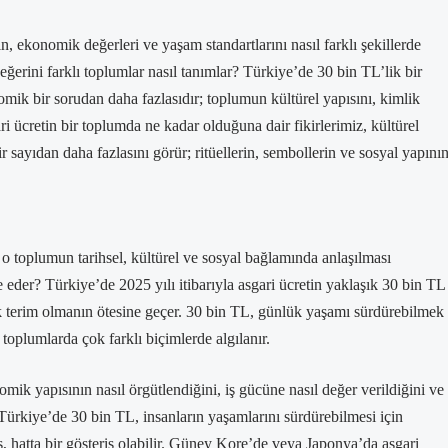
n, ekonomik değerleri ve yaşam standartlarını nasıl farklı şekillerde
ğerini farklı toplumlar nasıl tanımlar? Türkiye’de 30 bin TL’lik bir
mik bir sorudan daha fazlasıdır; toplumun kültürel yapısını, kimlik
gari ücretin bir toplumda ne kadar olduğuna dair fikirlerimiz, kültürel
ir sayıdan daha fazlasını görür; ritüellerin, sembollerin ve sosyal yapını
 o toplumun tarihsel, kültürel ve sosyal bağlamında anlaşılması
e eder? Türkiye’de 2025 yılı itibarıyla asgari ücretin yaklaşık 30 bin TL
erim olmanın ötesine geçer. 30 bin TL, günlük yaşamı sürdürebilmek
ı toplumlarda çok farklı biçimlerde algılanır.
mik yapısının nasıl örgütlendiğini, iş gücüne nasıl değer verildiğini ve
r. Türkiye’de 30 bin TL, insanların yaşamlarını sürdürebilmesi için
ks, hatta bir gösteriş olabilir. Güney Kore’de veya Japonya’da asgari