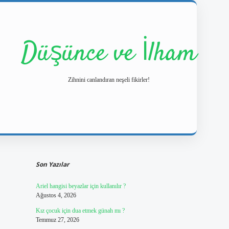
Düşünce ve İlham
Zihnini canlandıran neşeli fikirler!
Sidebar
https://ilbetgir.net/
betexper yeni gir
Son Yazılar
Ariel hangisi beyazlar için kullanılır ?
Ağustos 4, 2026
Kız çocuk için dua etmek günah mı ?
Temmuz 27, 2026