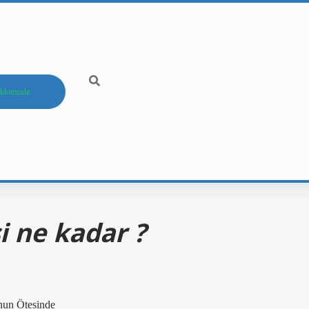
kkımızda
i ne kadar ?
unun Ötesinde