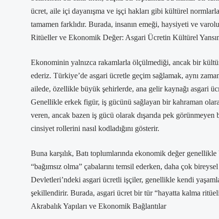
ücret, aile içi dayanışma ve işçi hakları gibi kültürel normlar
tamamen farklıdır. Burada, insanın emeği, haysiyeti ve varolu
Ritüeller ve Ekonomik Değer: Asgari Ücretin Kültürel Yansı
Ekonominin yalnızca rakamlarla ölçülmediği, ancak bir kültürü
ederiz. Türkiye’de asgari ücretle geçim sağlamak, aynı zamand
ailede, özellikle büyük şehirlerde, ana gelir kaynağı asgari ücre
Genellikle erkek figür, iş gücünü sağlayan bir kahraman ola
veren, ancak bazen iş gücü olarak dışarıda pek görünmeyen bi
cinsiyet rollerini nasıl kodladığını gösterir.
Buna karşılık, Batı toplumlarında ekonomik değer genellikle bir
“bağımsız olma” çabalarını temsil ederken, daha çok bireysel
Devletleri’ndeki asgari ücretli işçiler, genellikle kendi yaşam
şekillendirir. Burada, asgari ücret bir tür “hayatta kalma ritüel
Akrabalık Yapıları ve Ekonomik Bağlantılar