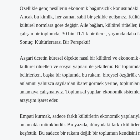
Özellikle genç nesillerin ekonomik bağımsızlık konusundaki anl
Ancak bu kimlik, her zaman sabit bir şekilde gelişmez. Kültür
kültürel normlara göre değişir. Aile bağları, kültürel ritüelle
çalışan bir toplumda, 30 bin TL’lik bir ücret, yaşamda daha far
Sonuç: Kültürlerarası Bir Perspektif
Asgari ücretin küresel ölçekte nasıl bir kültürel ve ekonomik 
kültürel ritüelleri ve sosyal yapıları ile şekillenir. Bir toplum
belirlerken, başka bir toplumda bu rakam, bireysel özgürlük ve b
anlamını yalnızca sayılardan ibaret görmek yerine, toplumların 
anlamaya çalışmalıyız. Toplumsal yapılar, ekonomik sistemler v
arayışını işaret eder.
Empati kurmak, sadece farklı kültürlerin ekonomik yapılarıyla d
anlamakla mümkündür. Bu yazıda, dünyadaki farklı kültürlerin 
keşfettik. Bu sadece bir rakam değil; bir toplumun kendisini nas