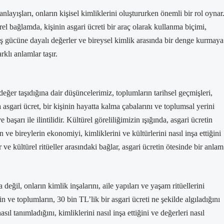
ayışları, onların kişisel kimliklerini oluştururken önemli bir rol oynar
el bağlamda, kişinin asgari ücreti bir araç olarak kullanma biçimi,
r, iş gücüne dayalı değerler ve bireysel kimlik arasında bir denge kurmaya
klı anlamlar taşır.
değer taşıdığına dair düşüncelerimiz, toplumların tarihsel geçmişleri,
da asgari ücret, bir kişinin hayatta kalma çabalarını ve toplumsal yerini
aşarı ile ilintilidir. Kültürel göreliliğimizin ışığında, asgari ücretin
ve bireylerin ekonomiyi, kimliklerini ve kültürlerini nasıl inşa ettiğini
e kültürel ritüeller arasındaki bağlar, asgari ücretin ötesinde bir anlam
eğil, onların kimlik inşalarını, aile yapıları ve yaşam ritüellerini
ve toplumların, 30 bin TL’lik bir asgari ücreti ne şekilde algıladığını
ıl tanımladığını, kimliklerini nasıl inşa ettiğini ve değerleri nasıl