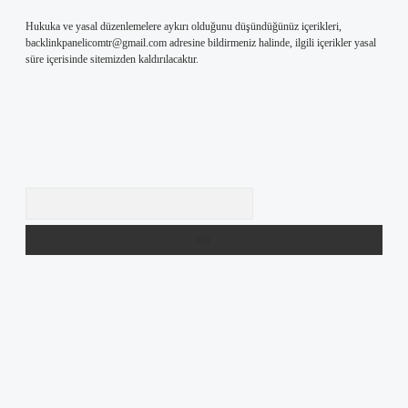
Hukuka ve yasal düzenlemelere aykırı olduğunu düşündüğünüz içerikleri,
backlinkpanelicomtr@gmail.com
adresine bildirmeniz halinde, ilgili içerikler yasal
süre içerisinde sitemizden kaldırılacaktır.
Arama