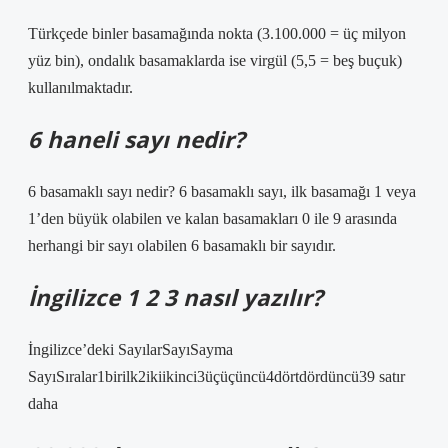
Türkçede binler basamağında nokta (3.100.000 = üç milyon
yüz bin), ondalık basamaklarda ise virgül (5,5 = beş buçuk)
kullanılmaktadır.
6 haneli sayı nedir?
6 basamaklı sayı nedir? 6 basamaklı sayı, ilk basamağı 1 veya
1’den büyük olabilen ve kalan basamakları 0 ile 9 arasında
herhangi bir sayı olabilen 6 basamaklı bir sayıdır.
İngilizce 1 2 3 nasıl yazılır?
İngilizce’deki SayılarSayıSayma
SayıSıralar1birilk2ikiikinci3üçüçüncü4dörtdördüncü39 satır
daha