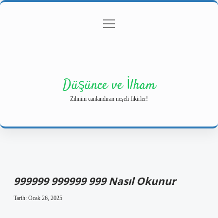
menüyü
Anasayfa
Gizlilik Politikası
Yasal Uyarı
aç
Hakkımızda
Düşünce ve İlham
Zihnini canlandıran neşeli fikirler!
999999 999999 999 Nasıl Okunur
Tarih: Ocak 26, 2025