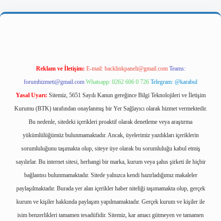
tps://ilbetgir.net/
betexper yeni giriş
Reklam ve İletişim:
E-mail:
backlinkpaneli@gmail.com
Teams:
forumhizmeti@gmail.com
Whatsapp: 0262 606 0 726
Telegram: @karabul
Yasal Uyarı:
Sitemiz, 5651 Sayılı Kanun gereğince Bilgi Teknolojileri ve İletişim
Kurumu (BTK) tarafından onaylanmış bir Yer Sağlayıcı olarak hizmet vermektedir.
Bu nedenle, sitedeki içerikleri proaktif olarak denetleme veya araştırma
yükümlülüğümüz bulunmamaktadır. Ancak, üyelerimiz yazdıkları içeriklerin
sorumluluğunu taşımakta olup, siteye üye olarak bu sorumluluğu kabul etmiş
sayılırlar. Bu internet sitesi, herhangi bir marka, kurum veya şahıs şirketi ile hiçbir
bağlantısı bulunmamaktadır. Sitede yalnızca kendi hazırladığımız makaleler
paylaşılmaktadır. Burada yer alan içerikler haber niteliği taşımamakta olup, gerçek
kurum ve kişiler hakkında paylaşım yapılmamaktadır. Gerçek kurum ve kişiler ile
isim benzerlikleri tamamen tesadüfidir. Sitemiz, kar amacı gütmeyen ve tamamen