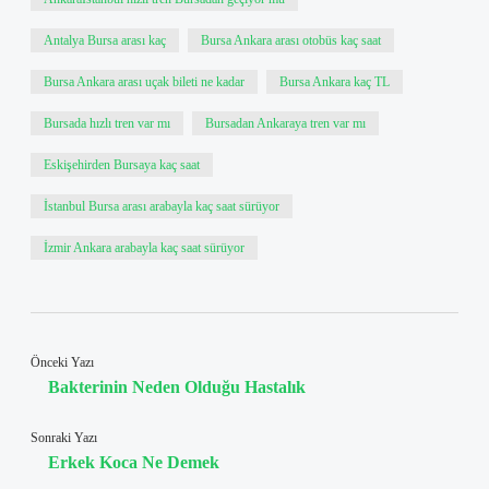
Antalya Bursa arası kaç
Bursa Ankara arası otobüs kaç saat
Bursa Ankara arası uçak bileti ne kadar
Bursa Ankara kaç TL
Bursada hızlı tren var mı
Bursadan Ankaraya tren var mı
Eskişehirden Bursaya kaç saat
İstanbul Bursa arası arabayla kaç saat sürüyor
İzmir Ankara arabayla kaç saat sürüyor
Önceki Yazı
Bakterinin Neden Olduğu Hastalık
Sonraki Yazı
Erkek Koca Ne Demek