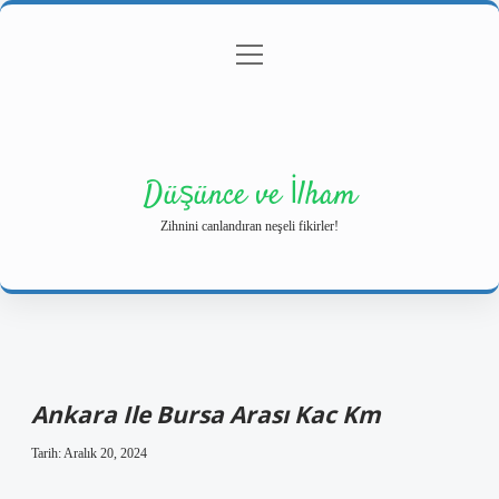
menüyü
Anasayfa
Gizlilik Politikası
Yasal Uyarı
aç
Hakkımızda
Düşünce ve İlham
Zihnini canlandıran neşeli fikirler!
Ankara Ile Bursa Arası Kac Km
Tarih: Aralık 20, 2024