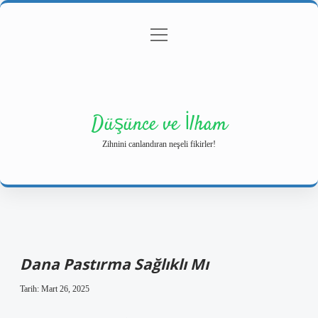
menüyü
Anasayfa
Gizlilik Politikası
Yasal Uyarı
aç
Hakkımızda
Düşünce ve İlham
Zihnini canlandıran neşeli fikirler!
Dana Pastırma Sağlıklı Mı
Tarih: Mart 26, 2025