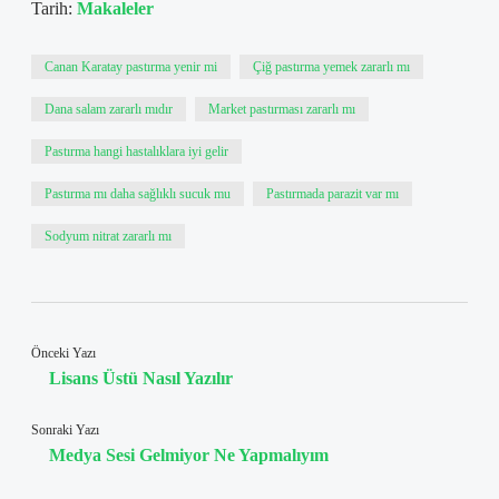
Tarih:
Makaleler
Canan Karatay pastırma yenir mi
Çiğ pastırma yemek zararlı mı
Dana salam zararlı mıdır
Market pastırması zararlı mı
Pastırma hangi hastalıklara iyi gelir
Pastırma mı daha sağlıklı sucuk mu
Pastırmada parazit var mı
Sodyum nitrat zararlı mı
Önceki Yazı
Lisans Üstü Nasıl Yazılır
Sonraki Yazı
Medya Sesi Gelmiyor Ne Yapmalıyım