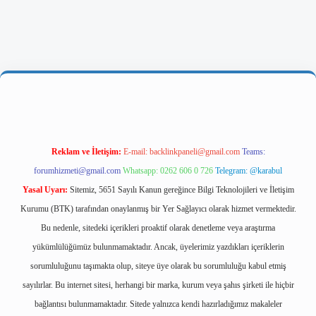
iriş
Reklam ve İletişim:
E-mail:
backlinkpaneli@gmail.com
Teams:
forumhizmeti@gmail.com
Whatsapp: 0262 606 0 726
Telegram: @karabul
Yasal Uyarı:
Sitemiz, 5651 Sayılı Kanun gereğince Bilgi Teknolojileri ve İletişim
Kurumu (BTK) tarafından onaylanmış bir Yer Sağlayıcı olarak hizmet vermektedir.
Bu nedenle, sitedeki içerikleri proaktif olarak denetleme veya araştırma
yükümlülüğümüz bulunmamaktadır. Ancak, üyelerimiz yazdıkları içeriklerin
sorumluluğunu taşımakta olup, siteye üye olarak bu sorumluluğu kabul etmiş
sayılırlar. Bu internet sitesi, herhangi bir marka, kurum veya şahıs şirketi ile hiçbir
bağlantısı bulunmamaktadır. Sitede yalnızca kendi hazırladığımız makaleler