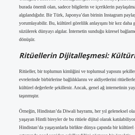
burada önemli olan, sadece bilgilerin ve içeriklerin paylaşılm
algılandığıdır. Bir Türk, Japonya’dan birinin Instagram paylaş
yorumlayabilir. Bu, kültürel görelilik anlayışını bir kez dah
süzülerek dünyayı algılar. İnternetin sunduğu küresel bağlamd
dönüşür.
Ritüellerin Dijitalleşmesi: Kültür
Ritüeller, bir toplumun kimliğini ve toplumsal yapısını şekille
evrelerinde birbirlerine bağlılıklarını ve aidiyetlerini ritüelle
kültürel değerlerle şekillenir. Ancak, genel ağ internetinin ya
taşınmıştır.
Örneğin, Hindistan’da Diwali bayramı, her yıl geleneksel olar
yaşayan Hintli bireyler de bu ritüele dijital olarak katılabili
Hindistan’da yaşayanlarla birlikte dünya çapında bir kültürel et