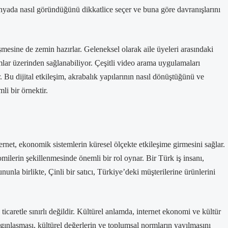
 dünyada nasıl göründüğünü dikkatlice seçer ve buna göre davranışlarını
leşmesine de zemin hazırlar. Geleneksel olarak aile üyeleri arasındaki
ormlar üzerinden sağlanabiliyor. Çeşitli video arama uygulamaları
r. Bu dijital etkileşim, akrabalık yapılarının nasıl dönüştüğünü ve
li bir örnektir.
ternet, ekonomik sistemlerin küresel ölçekte etkileşime girmesini sağlar.
omilerin şekillenmesinde önemli bir rol oynar. Bir Türk iş insanı,
ununla birlikte, Çinli bir satıcı, Türkiye’deki müşterilerine ürünlerini
ticaretle sınırlı değildir. Kültürel anlamda, internet ekonomi ve kültür
yaygınlaşması, kültürel değerlerin ve toplumsal normların yayılmasını