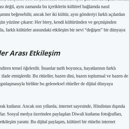
ası değil, aynı zamanda bu içeriklerin kültürel bağlamda nasıl
ımını beğenebilir, ancak her iki kültür, aynı gönderiyi farklı açılardan
a gün yüzüne çıkarır: Her birey, kendi kültüründen ve geçmişinden
a, farklı kültürler arasındaki etkileşim bir nevi “değişen” bir dünyaya
ler Arası Etkileşim
ndiren temel öğelerdir. İnsanlar tarih boyunca, hayatlarının farklı
rle ifade etmişlerdir. Bu ritüeller, bazen dini, bazen toplumsal ve bazen de
ygınlaşmasıyla birlikte bu geleneksel ritüeller de dijital dünyaya
ak kutlanır. Ancak son yıllarda, internet sayesinde, Hindistan dışında
yorlar. Sosyal medya üzerinden paylaşılan Diwali kutlama fotoğrafları,
kileşim yaratır. Bu dijital paylaşım, kültürel bir ritüelin internet