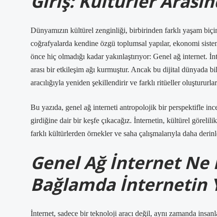
Giriş: Kültürler Aras
Dünyamızın kültürel zenginliği, birbirinden farklı yaşam biçimle
coğrafyalarda kendine özgü toplumsal yapılar, ekonomi sisteml
önce hiç olmadığı kadar yakınlaştırıyor: Genel ağ internet. İnte
arası bir etkileşim ağı kurmuştur. Ancak bu dijital dünyada bile
aracılığıyla yeniden şekillendirir ve farklı ritüeller oluştururlar
Bu yazıda, genel ağ interneti antropolojik bir perspektifle ince
girdiğine dair bir keşfe çıkacağız. İnternetin, kültürel görelil
farklı kültürlerden örnekler ve saha çalışmalarıyla daha derinl
Genel Ağ İnternet Ne 
Bağlamda İnternetin 
İnternet, sadece bir teknoloji aracı değil, aynı zamanda insanl