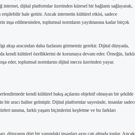
ağ internet, dijital platformlar üzerinden küresel bir bağlantı sağlayarak,
erişilebilir hale getirir. Ancak internetin kültürel etkisi, sadece
lerin inşa edilmesinden, toplumsal normların yayılmasına kadar birçok
bilgi akışı aracından daha fazlasını görmemiz gerekir. Dijital dünyada,
nda kendi kültürel özelliklerini de korumaya devam eder. Örneğin, farklı
 inşa eder, toplumsal normlarını dijital mecra üzerinden yayar.
ğerlendirmede kendi kültürel bakış açılarını objektif olmayan bir şekilde
n bir aracı haline gelmiştir. Dijital platformlar sayesinde, insanlar sadec
ltürleri tanıma, farklı yaşam biçimlerini keşfetme ve bu farkları
, dünyanın dört bir yanındaki insanları aynı çatı altında toplar. Ancak