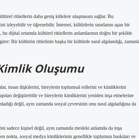
türel ritüellerin daha geniş kitlelere ulaşmasını sağlar. Bu
ni izleyebilir ve öğrenebilir. İnternet, kültürlerin sınırlarını aşan bir
u dijital ortamda kültürel ritüellerin anlamlarının doğru bir şekilde
girer: Bir kültürün ritüelinin başka bir kültürde nasıl algılandığı, zamanl
 Kimlik Oluşumu
, insan ilişkilerini, bireylerin toplumsal rollerini ve kimliklerini
apıları değiştirebilir ve bireylerin kimliklerini yeniden inşa etmelerine
ımladığı değil, aynı zamanda sosyal çevresinin onu nasıl algıladığına da
rini sadece kişisel değil, aynı zamanda mesleki anlamda da inşa
en nokta, sosyal medya kimliklerinin genellikle toplumun baskıları ve