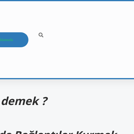
kkımızda
e demek ?