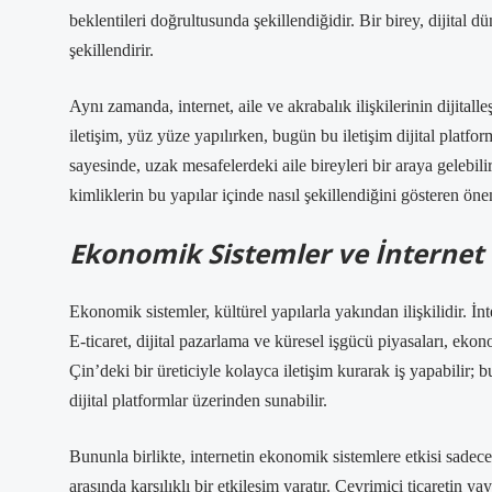
beklentileri doğrultusunda şekillendiğidir. Bir birey, dijital
şekillendirir.
Aynı zamanda, internet, aile ve akrabalık ilişkilerinin dijital
iletişim, yüz yüze yapılırken, bugün bu iletişim dijital platf
sayesinde, uzak mesafelerdeki aile bireyleri bir araya gelebili
kimliklerin bu yapılar içinde nasıl şekillendiğini gösteren önem
Ekonomik Sistemler ve İnternet
Ekonomik sistemler, kültürel yapılarla yakından ilişkilidir. İn
E-ticaret, dijital pazarlama ve küresel işgücü piyasaları, ekon
Çin’deki bir üreticiyle kolayca iletişim kurarak iş yapabilir; b
dijital platformlar üzerinden sunabilir.
Bununla birlikte, internetin ekonomik sistemlere etkisi sadece 
arasında karşılıklı bir etkileşim yaratır. Çevrimiçi ticaretin 