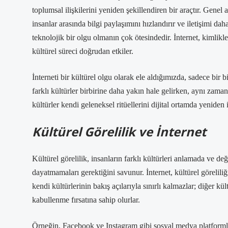
toplumsal ilişkilerini yeniden şekillendiren bir araçtır. Genel 
insanlar arasında bilgi paylaşımını hızlandırır ve iletişimi daha 
teknolojik bir olgu olmanın çok ötesindedir. İnternet, kimlik
kültürel süreci doğrudan etkiler.
İnterneti bir kültürel olgu olarak ele aldığımızda, sadece bir 
farklı kültürler birbirine daha yakın hale gelirken, aynı zama
kültürler kendi geleneksel ritüellerini dijital ortamda yeniden
Kültürel Görelilik ve İnternet
Kültürel görelilik, insanların farklı kültürleri anlamada ve de
dayatmamaları gerektiğini savunur. İnternet, kültürel göreliliği
kendi kültürlerinin bakış açılarıyla sınırlı kalmazlar; diğer kü
kabullenme fırsatına sahip olurlar.
Örneğin, Facebook ve Instagram gibi sosyal medya platformları